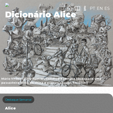
PT
EN
ES
Dicionário Alice
Mário Vitória (2015) Num cruzamento é sempre necessária uma
passadeira [tinta da china e acrílico s/papel, 50x65cm]
Destaque Semanal
Alice