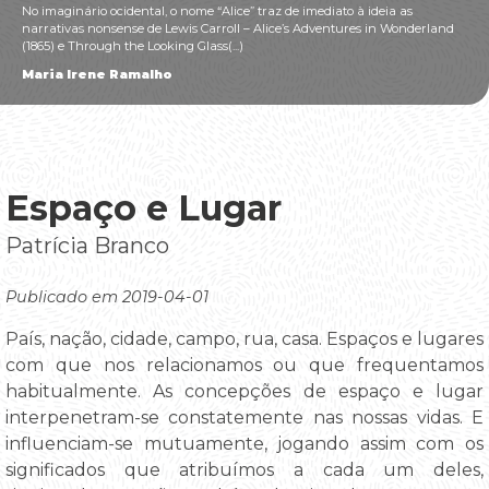
No imaginário ocidental, o nome “Alice” traz de imediato à ideia as
narrativas nonsense de Lewis Carroll – Alice’s Adventures in Wonderland
(1865) e Through the Looking Glass(...)
Maria Irene Ramalho
Espaço e Lugar
Patrícia Branco
Publicado em 2019-04-01
País, nação, cidade, campo, rua, casa. Espaços e lugares
com que nos relacionamos ou que frequentamos
habitualmente. As concepções de espaço e lugar
interpenetram-se constatemente nas nossas vidas. E
influenciam-se mutuamente, jogando assim com os
significados que atribuímos a cada um deles,