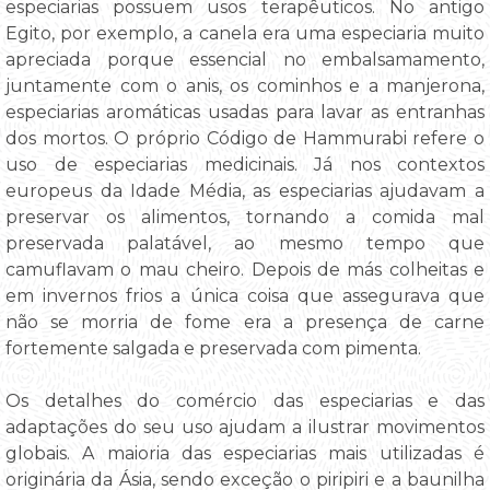
especiarias possuem usos terapêuticos. No antigo
Egito, por exemplo, a canela era uma especiaria muito
apreciada porque essencial no embalsamamento,
juntamente com o anis, os cominhos e a manjerona,
especiarias aromáticas usadas para lavar as entranhas
dos mortos. O próprio Código de Hammurabi refere o
uso de especiarias medicinais. Já nos contextos
europeus da Idade Média, as especiarias ajudavam a
preservar os alimentos, tornando a comida mal
preservada palatável, ao mesmo tempo que
camuflavam o mau cheiro. Depois de más colheitas e
em invernos frios a única coisa que assegurava que
não se morria de fome era a presença de carne
fortemente salgada e preservada com pimenta.
Os detalhes do comércio das especiarias e das
adaptações do seu uso ajudam a ilustrar movimentos
globais. A maioria das especiarias mais utilizadas é
originária da Ásia, sendo exceção o piripiri e a baunilha