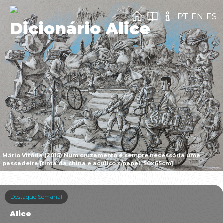
PT
EN
ES
Dicionário Alice
Mário Vitória (2015) Num cruzamento é sempre necessária uma
passadeira [tinta da china e acrílico s/papel, 50x65cm]
Destaque Semanal
Alice