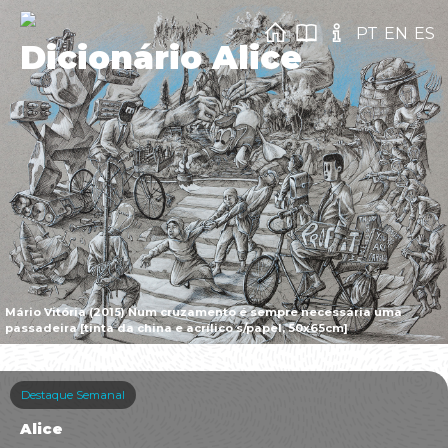
PT
EN
ES
Dicionário Alice
Mário Vitória (2015) Num cruzamento é sempre necessária uma
passadeira [tinta da china e acrílico s/papel, 50x65cm]
Destaque Semanal
Alice