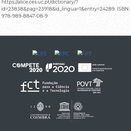
https://alice.ces.uc.pt/dictionary/?
id=23838&pag=23918&id_lingua=1&entry=24289. ISBN:
978-989-8847-08-9