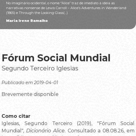
No imaginário ocidental, o nome “Alice” traz de imediato à ideia as
narrativas nonsense de Lewis Carroll – Alice’s Adventures in Wonderland
(1865) e Through the Looking Glass(...)
Maria Irene Ramalho
Fórum Social Mundial
Segundo Terceiro Iglesias
Publicado em 2019-04-01
Brevemente disponible
Como citar
Iglesias, Segundo Terceiro (2019), "Fórum Social
Mundial",
Dicionário Alice
. Consultado a 08.08.26, em