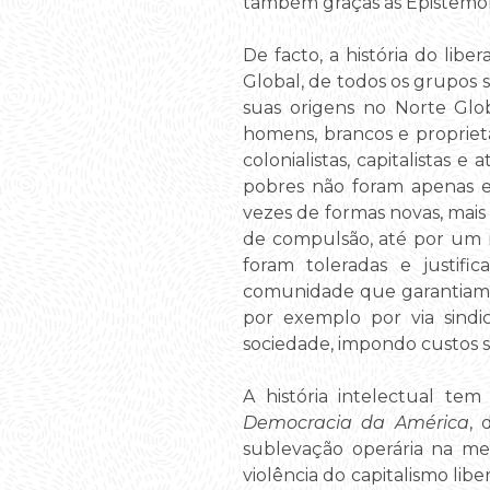
também graças às Epistemolo
De facto, a história do li
Global, de todos os grupos s
suas origens no Norte Glob
homens, brancos e proprietár
colonialistas, capitalistas e
pobres não foram apenas e
vezes de formas novas, mais 
de compulsão, até por um 
foram toleradas e justifi
comunidade que garantiam o
por exemplo por via sindi
sociedade, impondo custos so
A história intelectual te
Democracia da América
, 
sublevação operária na met
violência do capitalismo lib