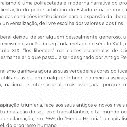
iberalismo é uma polifacetada e moderna narrativa do p
 limitação do poder arbitrário do Estado e na promoçã
o das condições institucionais para a expansão da liberd
 universalização, de livre escolha dos valores e dos fins.
liberal deixou de ser alguém pessoalmente generoso, um
iluminismo escocês, da segunda metade do século XVIII
culo XIX, “los liberales” nas cortes espanholas de 
desmantelar o que passou a ser designado por Antigo Re
eralismo ganhava agora as suas verdadeiras cores políti
s, utilitaristas ou em qualquer híbrido no meio: a aspi
a, nacional e internacional, mais avançada, porque ma
piração triunfaria, face aos seus antigos e novos rivais 
tudo à ação do seu eixo transatlântico, o tal mundo oc
a proclamação, em 1989, do “Fim da História”: o capitali
ável, do progresso humano.