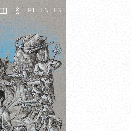
PT
EN
ES