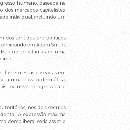
rogresso humano, baseada na
o dos mercados capitalistas;
ade individual, incluindo um
 dos sentidos pré-políticos
, culminando em Adam Smith,
Cádis, que proclamaram uma
gime.
cas, fossem estas baseadas em
ração a uma nova ordem ética,
is inclusiva, progressista e
autoritários, nos dois séculos
idental. A expressão máxima
smo demoliberal seria assim o