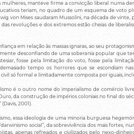
as mulheres, manteve firme a convicção liberal numa de
cativos teriam, no quadro de um esquema de voto plur
wig von Mises saudaram Mussolini, na década de vinte, p
s das revoluções e dos extremos estão cheias de liberali
onfiança em relação às massas ignaras, ao seu protagonis
camente desconfiando de uma soberania popular que ter
iar, fosse pela limitação do voto, fosse pela limitação
 demasiado tempo os horrores que se escondiam nas 
civil só formal e limitadamente composta por iguais, incl
ralismo é o outro nome do imperialismo de comércio livr
Ouro, da construção de impérios coloniais no final do sé
 (Davis, 2001).
ralismo, essa ideologia de uma minoria burguesa hegem
“darwinismo social”, da sobrevivência dos mais fortes, 
ístas, apenas refreados e civilizados pelo nexo-dinheiro