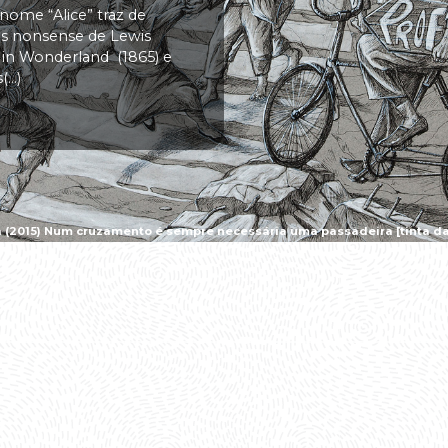
 nome “Alice” traz de
vas nonsense de Lewis
s in Wonderland (1865) e
..)
a (2015) Num cruzamento é sempre necessária uma passadeira [tinta da 