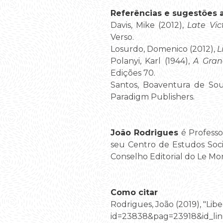
Referências e sugestões ad
Davis, Mike (2012),
Late Vic
Verso.
Losurdo, Domenico (2012),
L
Polanyi, Karl (1944),
A Gran
Edições 70.
Santos, Boaventura de Sou
Paradigm Publishers.
João Rodrigues
é Profess
seu Centro de Estudos Soci
Conselho Editorial do Le M
Como citar
Rodrigues, João (2019), "Libe
id=23838&pag=23918&id_lin