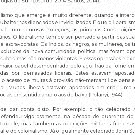
gias do Sul (Losurdo, 2014; Santos, 2014).
beralismo que emerge é muito diferente, quando a inter
ubalternos silenciados e invisibilizados. É que o liberali
al: com honrosas exceções, as primeiras Constituiçõe
ios. O liberalismo tem de ser pensado a partir das suas o
 até escravocratas. Os índios, os negros, as mulheres, os 
xcluídos da nova comunidade política, mas foram opri
subtis, mas não menos violentas. E essas opressões e ex
maior papel desempenhado pelo aguilhão da fome em ce
cadas por demasiados liberais. Estes estavam apost
 acesso de muitas à provisão não-mercantil de bens e 
cal. Muitos liberais estavam apostados em criar uma
ciais em sentido amplo aos de baixo (Polanyi, 1944).
m de dar conta disto. Por exemplo, o tão celebrado A
defendeu vigorosamente, na década de quarenta do 
rópole, mas também as operações militares francesas 
eral e do colonialismo. Já o igualmente celebrado John St