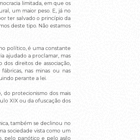
mocracia limitada, em que os
al, um maior peso. E, já no
or ter salvado o princípio da
smos deste tipo. Não estamos
mo político, é uma constante
ia ajudado a proclamar, mas
 dos direitos de associação,
fábricas, nas minas ou nas
uindo perante a lei.
e, do protecionismo dos mais
culo XIX ou da ofuscação dos
ónica, também se declinou no
numa sociedade vista como um
, pelo panótico e pelo asilo