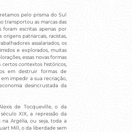
pretamos pelo prisma do Sul
smo transportou as marcas das
s foram escritas apenas por
rigens patriarcais, racistas,
trabalhadores assalariados, os
midos e explorados, muitas
plorações, essas novas formas
rtos contextos históricos,
ados em destruir formas de
em impedir a sua recriação,
 economia desincrustada da
lexis de Tocqueville, o da
século XIX, a repressão da
na Argélia, ou seja, toda a
uart Mill, o da liberdade sem