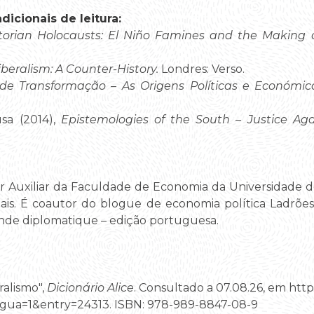
icionais de leitura:
torian Holocausts: El Niño Famines and the Making o
iberalism: A Counter-History.
Londres: Verso.
de Transformação – As Origens Políticas e Económi
sa (2014),
Epistemologies of the South – Justice Aga
or Auxiliar da Faculdade de Economia da Universidade d
ais. É coautor do blogue de economia política Ladrõe
onde diplomatique – edição portuguesa.
ralismo",
Dicionário Alice
. Consultado a 07.08.26, em https:
gua=1&entry=24313. ISBN: 978-989-8847-08-9