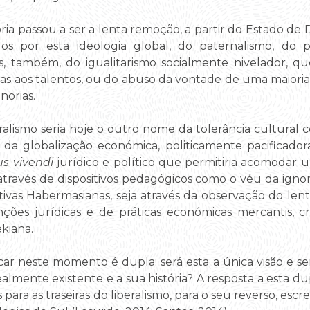
ória passou a ser a lenta remoção, a partir do Estado de Di
os por esta ideologia global, do paternalismo, do p
s, também, do igualitarismo socialmente nivelador, que
tas aos talentos, ou do abuso da vontade de uma maioria 
norias.
eralismo seria hoje o outro nome da tolerância cultural
 da globalização económica, politicamente pacificad
s vivendi
jurídico e político que permitiria acomodar 
a através de dispositivos pedagógicos como o véu da ignor
ivas Habermasianas, seja através da observação do len
nções jurídicas e de práticas económicas mercantis, 
kiana.
r neste momento é dupla: será esta a única visão e ser
 realmente existente e a sua história? A resposta a esta
para as traseiras do liberalismo, para o seu reverso, esc