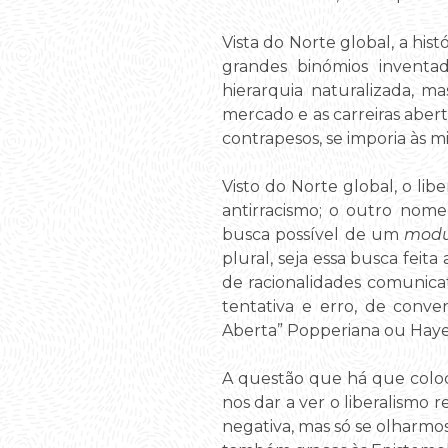
Vista do Norte global, a hist
grandes binómios inventad
hierarquia naturalizada, ma
mercado e as carreiras aber
contrapesos, se imporia às mi
Visto do Norte global, o lib
antirracismo; o outro nome
busca possível de um
modu
plural, seja essa busca feit
de racionalidades comunicat
tentativa e erro, de conve
Aberta” Popperiana ou Haye
A questão que há que coloca
nos dar a ver o liberalismo
negativa, mas só se olharmos 