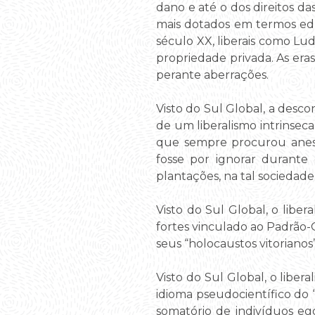
dano e até o dos direitos d
mais dotados em termos edu
século XX, liberais como Lud
propriedade privada. As era
perante aberrações.
Visto do Sul Global, a desc
de um liberalismo intrinse
que sempre procurou anestes
fosse por ignorar durante
plantações, na tal sociedade 
Visto do Sul Global, o libe
fortes vinculado ao Padrão-
seus “holocaustos vitorianos”
Visto do Sul Global, o libe
idioma pseudocientífico do 
somatório de indivíduos ego