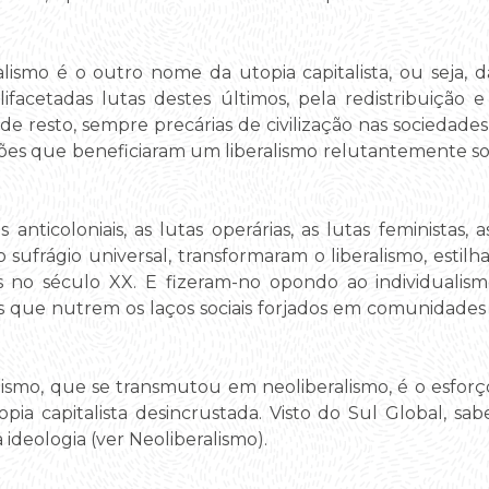
alismo é o outro nome da utopia capitalista, ou seja, da
lifacetadas lutas destes últimos, pela redistribuição
e resto, sempre precárias de civilização nas sociedades d
es que beneficiaram um liberalismo relutantemente soci
 anticoloniais, as lutas operárias, as lutas feministas, as
o sufrágio universal, transformaram o liberalismo, est
 no século XX. E fizeram-no opondo ao individualism
 que nutrem os laços sociais forjados em comunidades
alismo, que se transmutou em neoliberalismo, é o esforço
a capitalista desincrustada. Visto do Sul Global, 
deologia (ver Neoliberalismo).