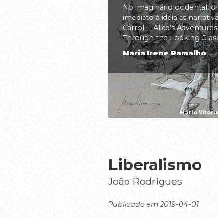
No imaginário ocidental, o
imediato à ideia as narrati
Carroll – Alice’s Adventure
Through the Looking Glass(.
Maria Irene Ramalho
Mário Vitóri
Liberalismo
João Rodrigues
Publicado em 2019-04-01