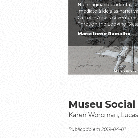
No imaginário ocidental, o
imediato à ideia as narrati
Carroll – Alice’s Adventure
Through the Looking Glass(.
Maria Irene Ramalho
Mário Vitóri
Museu Social
Karen Worcman, Lucas 
Publicado em 2019-04-01