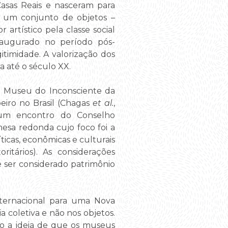
asas Reais e nasceram para
a, um conjunto de objetos –
 artístico pela classe social
naugurado no período pós-
itimidade. A valorização dos
a até o século XX.
 o Museu do Inconsciente da
beiro no Brasil (Chagas
et al.
,
um encontro do Conselho
esa redonda cujo foco foi a
íticas, econômicas e culturais
itários). As considerações
 ser considerado patrimônio
nternacional para uma Nova
coletiva e não nos objetos.
tão a ideia de que os museus