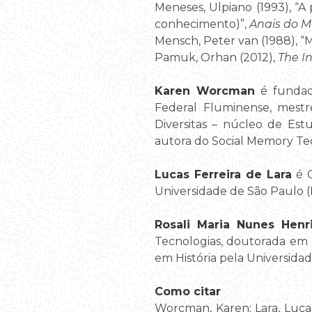
Meneses, Ulpiano (1993), “A
conhecimento)”,
Anais do M
Mensch, Peter van (1988), “
Pamuk, Orhan (2012),
The I
Karen Worcman
é fundad
Federal Fluminense, mestr
Diversitas – núcleo de Estu
autora do Social Memory Tec
Lucas Ferreira de Lara
é C
Universidade de São Paulo (B
Rosali Maria Nunes Henr
Tecnologias, doutorada em 
em História pela Universida
Como citar
Worcman, Karen; Lara, Lucas