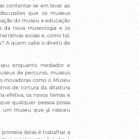
enas contentar-se em levar ao
s discussões que os museus
tuação do museu e educação
s da nova museologia e os
rativas sociais e, como tal,
u? A quem cabe o direito de
useu enquanto mediador e
museus de percurso, museus
ias inovadoras como o
Museu
ros de tortura da ditadura
ma efetiva, os novos temas e
 que qualquer pessoa possa
soa, um museu que já nasceu
rimeira delas é trabalhar a