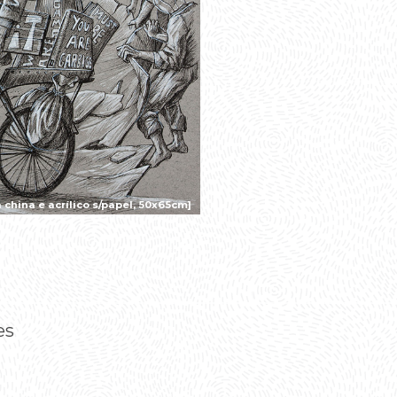
china e acrílico s/papel, 50x65cm]
es