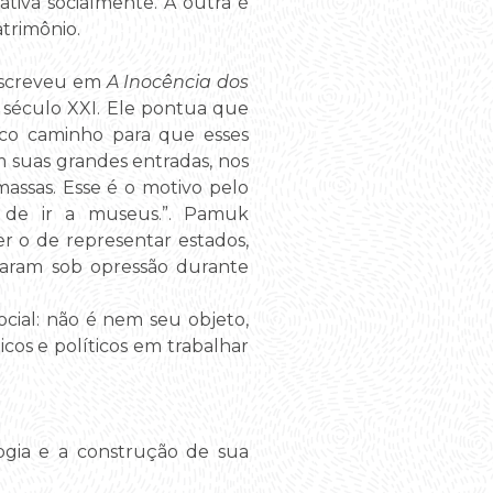
ativa socialmente. A outra é
trimônio.
 escreveu em
A Inocência dos
 século XXI. Ele pontua que
nico caminho para que esses
 suas grandes entradas, nos
assas. Esse é o motivo pelo
 de ir a museus.”. Pamuk
r o de representar estados,
aram sob opressão durante
cial: não é nem seu objeto,
os e políticos em trabalhar
logia e a construção de sua