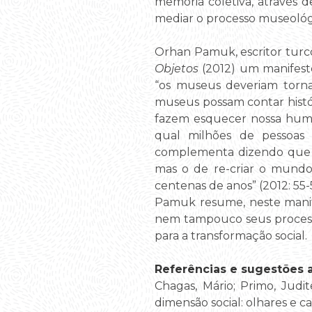
memória coletiva, através d
mediar o processo museológi
Orhan Pamuk, escritor turc
Objetos
(2012) um manifesto
“os museus deveriam tornar
museus possam contar histó
fazem esquecer nossa human
qual milhões de pessoas
complementa dizendo que “o
mas o de re-criar o mund
centenas de anos” (2012: 55-
Pamuk resume, neste manife
nem tampouco seus processo
para a transformação social.
Referências e sugestões ad
Chagas, Mário; Primo, Judi
dimensão social: olhares e c