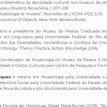
 problemática da identidade cultural nos museus: de obj
useu Paulista
, Nova Série, 1, 207-218.
Muséologie et musées”,
Nouvelles de L’ICOM
, 41(3), 5-10.
nnocence of Objects
. New York: Abrams Books.
ora e presidente do Museu da Pessoa. Graduada em H
e em Linguística pela Universidade Federal do Rio 
dos das Diversidades, Intolerâncias e Conflitos da Un
nhology: Theory, Practice, Action (Routledge 2016).
oordenador de Museologia no Museu da Pessoa. É Mest
rasil) e Gestor Cultural pelo Centro de Pesquisa e Forma
iques
é mestre em Museologia pela Universidade L
Memória Social pela Universidade Federal do Estado do
de Nova de Lisboa e pós-doutoranda pela Universidade d
 Ferreira de; Henriques, Rosali Maria Nunes (2019), "Mu