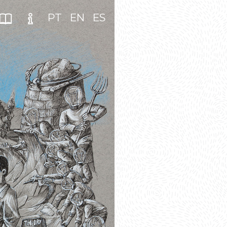
PT
EN
ES