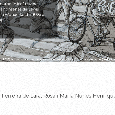
 nome “Alice” traz de
vas nonsense de Lewis
s in Wonderland (1865) e
..)
a (2015) Num cruzamento é sempre necessária uma passadeira [tinta da 
Ferreira de Lara, Rosali Maria Nunes Henriqu