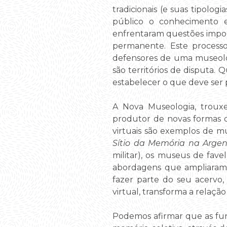
tradicionais (e suas tipolog
público o conhecimento es
enfrentaram questões imp
permanente. Este process
defensores de uma museologi
são territórios de disputa
estabelecer o que deve ser
A Nova Museologia, trou
produtor de novas formas 
virtuais são exemplos de mu
Sítio da Memória na Arge
militar), os museus de fave
abordagens que ampliaram 
fazer parte do seu acervo,
virtual, transforma a relaçã
Podemos afirmar que as fun