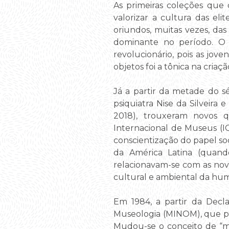
As primeiras coleções que
valorizar a cultura das el
oriundos, muitas vezes, das 
dominante no período. O 
revolucionário, pois as jov
objetos foi a tônica na cria
Já a partir da metade do s
psiquiatra Nise da Silveira
2018), trouxeram novos
Internacional de Museus (I
conscientização do papel soci
da América Latina (quando
relacionavam-se com as nov
cultural e ambiental da hu
Em 1984, a partir da Decl
Museologia (MINOM), que pr
Mudou-se o conceito de 