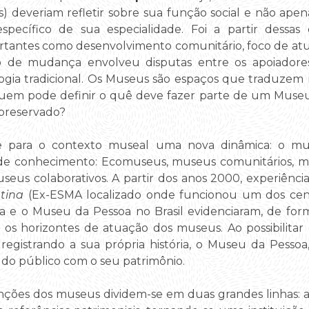
ias) deveriam refletir sobre sua função social e não ap
pecífico de sua especialidade. Foi a partir dessa
ortantes como desenvolvimento comunitário, foco de a
o de mudança envolveu disputas entre os apoiadore
a tradicional. Os Museus são espaços que traduzem nar
. Quem pode definir o quê deve fazer parte de um Muse
 preservado?
xe para o contexto museal uma nova dinâmica: o m
de conhecimento: Ecomuseus, museus comunitários, 
seus colaborativos. A partir dos anos 2000, experiênc
ntina
(Ex-ESMA localizado onde funcionou um dos cent
la e o Museu da Pessoa no Brasil evidenciaram, de for
os horizontes de atuação dos museus. Ao possibilitar
 registrando a sua própria história, o Museu da Pes
o do público com o seu patrimônio.
ções dos museus dividem-se em duas grandes linhas: a p