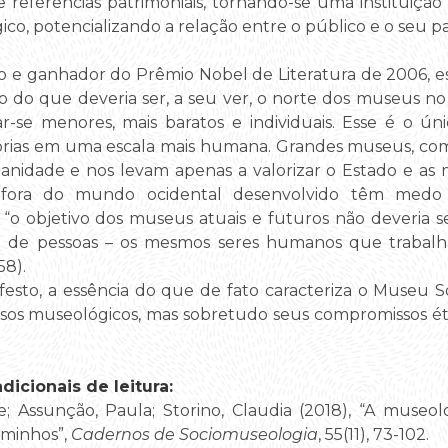
e referências patrimoniais, tornando-se uma instituição 
co, potencializando a relação entre o público e o seu pa
o e ganhador do Prêmio Nobel de Literatura de 2006,
 do que deveria ser, a seu ver, o norte dos museus no
-se menores, mais baratos e individuais. Esse é o ú
rias em uma escala mais humana. Grandes museus, com
idade e nos levam apenas a valorizar o Estado e as m
 fora do mundo ocidental desenvolvido têm medo
 objetivo dos museus atuais e futuros não deveria se
o de pessoas – os mesmos seres humanos que trabalh
58).
sto, a essência do que de fato caracteriza o Museu So
s museológicos, mas sobretudo seus compromissos étic
icionais de leitura:
te; Assunção, Paula; Storino, Claudia (2018), “A museo
aminhos”,
Cadernos de Sociomuseologia
, 55(11), 73-102.