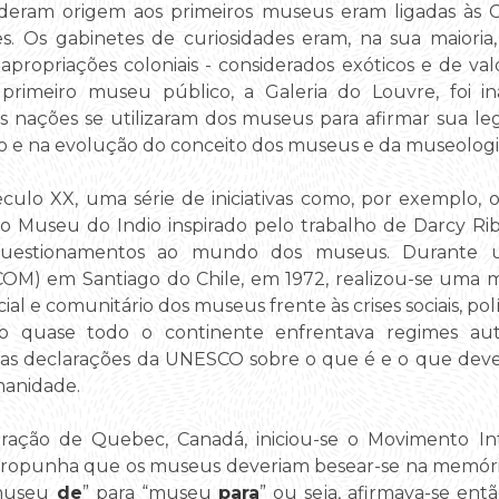
 deram origem aos primeiros museus eram ligadas às C
ites. Os gabinetes de curiosidades eram, na sua maiori
apropriações coloniais - considerados exóticos e de valor
primeiro museu público, a Galeria do Louvre, foi i
ens nações se utilizaram dos museus para afirmar sua leg
ção e na evolução do conceito dos museus e da museologi
éculo XX, uma série de iniciativas como, por exemplo,
 e o Museu do Indio inspirado pelo trabalho de Darcy Ri
 questionamentos ao mundo dos museus. Durante 
COM) em Santiago do Chile, em 1972, realizou-se uma m
al e comunitário dos museus frente às crises sociais, pol
 quase todo o continente enfrentava regimes autor
as declarações da UNESCO sobre o que é e o que deve
manidade.
aração de Quebec, Canadá, iniciou-se o Movimento I
opunha que os museus deveriam besear-se na memória 
“museu
de
” para “museu
para
” ou seja, afirmava-se en