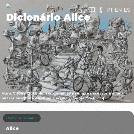
PT
EN
ES
Dicionário Alice
Mário Vitória (2015) Num cruzamento é sempre necessária uma
passadeira [tinta da china e acrílico s/papel, 50x65cm]
Destaque Semanal
Alice