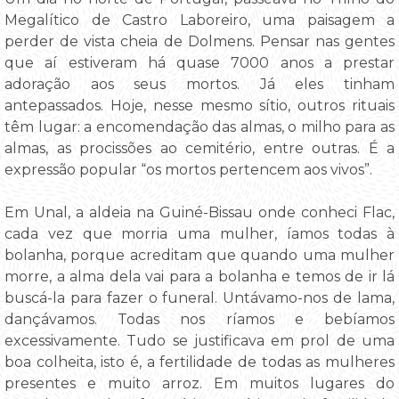
Megalítico de Castro Laboreiro, uma paisagem a
perder de vista cheia de Dolmens. Pensar nas gentes
que aí estiveram há quase 7000 anos a prestar
adoração aos seus mortos. Já eles tinham
antepassados. Hoje, nesse mesmo sítio, outros rituais
têm lugar: a encomendação das almas, o milho para as
almas, as procissões ao cemitério, entre outras. É a
expressão popular “os mortos pertencem aos vivos”.
Em Unal, a aldeia na Guiné-Bissau onde conheci Flac,
cada vez que morria uma mulher, íamos todas à
bolanha, porque acreditam que quando uma mulher
morre, a alma dela vai para a bolanha e temos de ir lá
buscá-la para fazer o funeral. Untávamo-nos de lama,
dançávamos. Todas nos ríamos e bebíamos
excessivamente. Tudo se justificava em prol de uma
boa colheita, isto é, a fertilidade de todas as mulheres
presentes e muito arroz. Em muitos lugares do