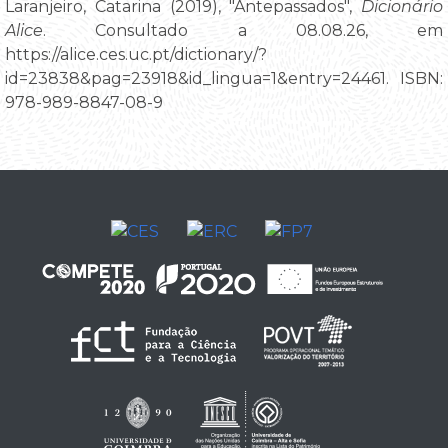
Laranjeiro, Catarina (2019), "Antepassados",
Dicionário
Alice
. Consultado a 08.08.26, em
https://alice.ces.uc.pt/dictionary/?
id=23838&pag=23918&id_lingua=1&entry=24461. ISBN:
978-989-8847-08-9