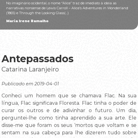
No imaginário ocidental, o nome “Alice” traz de imediato à ideia as
narrativas nonsense de Lewis Carroll – Alice’s Adventures in Wonderland
(1865) e Through the Looking Glass(...)
Maria Irene Ramalho
Antepassados
Catarina Laranjeiro
Publicado em 2019-04-01
Conheci um homem que se chamava Flac. Na sua
língua, Flac significava Floresta. Flac tinha o poder de
curar os outros e de adivinhar o futuro. Um dia,
perguntei-lhe como tinha aprendido a sua arte. Ele
disse-me que foram os seus ‘mortos que voltam e se
sentam na sua cabeça para lhe dizerem tudo sobre