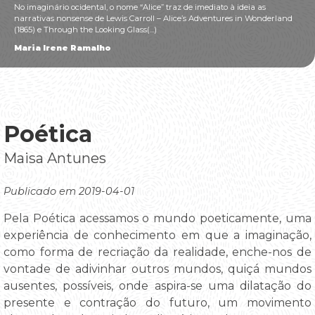
No imaginário ocidental, o nome “Alice” traz de imediato à ideia as
narrativas nonsense de Lewis Carroll – Alice’s Adventures in Wonderland
(1865) e Through the Looking Glass(...)
Maria Irene Ramalho
Poética
Maisa Antunes
Publicado em 2019-04-01
Pela Poética acessamos o mundo poeticamente, uma
experiência de conhecimento em que a imaginação,
como forma de recriação da realidade, enche-nos de
vontade de adivinhar outros mundos, quiçá mundos
ausentes, possíveis, onde aspira-se uma dilatação do
presente e contração do futuro, um movimento