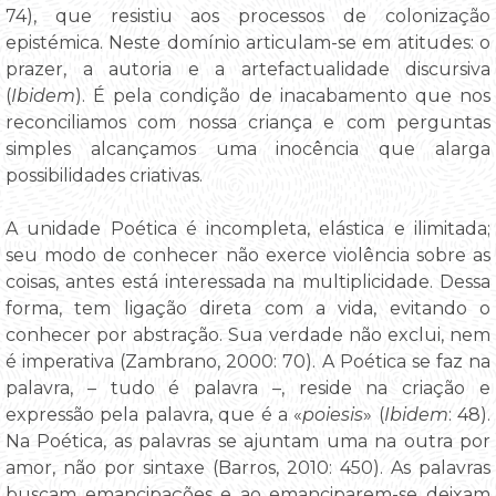
74), que resistiu aos processos de colonização
epistémica. Neste domínio articulam-se em atitudes: o
prazer, a autoria e a artefactualidade discursiva
(
Ibidem
). É pela condição de inacabamento que nos
reconciliamos com nossa criança e com perguntas
simples alcançamos uma inocência que alarga
possibilidades criativas.
A unidade Poética é incompleta, elástica e ilimitada;
seu modo de conhecer não exerce violência sobre as
coisas, antes está interessada na multiplicidade. Dessa
forma, tem ligação direta com a vida, evitando o
conhecer por abstração. Sua verdade não exclui, nem
é imperativa (Zambrano, 2000: 70). A Poética se faz na
palavra, – tudo é palavra –, reside na criação e
expressão pela palavra, que é a «
poiesis
» (
Ibidem
: 48).
Na Poética, as palavras se ajuntam uma na outra por
amor, não por sintaxe (Barros, 2010: 450). As palavras
buscam emancipações e ao emanciparem-se deixam