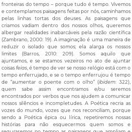
fronteiras do tempo – porque tudo é tempo. Vivemos
e contemplamos paisagens feitas por nós, caminhamos
pelas linhas tortas dos deuses. As paisagens que
criamos vadiam dentro dos nossos olhos, queremos
albergar realidades inabarcáveis pela razão científica
(Zambrano, 2000: 19). A imaginação é uma maneira de
reduzir o isolado que somos; ela alarga os nossos
limites (Barros, 2010: 209). Somos aquilo que
ajuntamos, e se estamos vezeiros no ato de ajuntar
coisas
feias
, é tempo de ver se nosso relógio está com o
tempo enferrujado, e se o tempo enferrujou é tempo
de “aumentar o poente com o olho” (
ibidem
: 322),
quem sabe assim encontramos e/ou seremos
encontrados por verbos que nos ajudem a comunicar
nossos silêncios e incompletudes. A Poética recria as
vozes do mundo, vozes que nos reconciliam, porque
sendo a Poética épica ou lírica, repetiremos nossas
histórias para não esquecermos quem somos e
seguraremos no tempo as paisagens que ampliam e