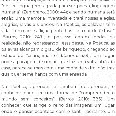
“de ser linguagem sagrada para ser poesia, linguagem
humana” (Zambrano, 2000: 44); e sendo humana será
então uma memória inventada e trará nossas elegias,
alegrias, raivas e silêncios. Na Poética, as palavras têm
vida, “têm carne aflição pentelhos – e a cor do êxtase.”
(Barros, 2010: 249), e por isso abrem fendas na
realidade, não regressando ilesas desta. Na Poética, as
palavras alcançam o grau de brinquedo, chegando ao
estado de “criançamento” (
Ibidem
: 339), um lugar
onde a paisagem de um rio, que faz uma volta atrás da
casa, parece-se mais com uma cobra de vidro, não traz
qualquer semelhança com uma enseada.
Na Poética, aprender é também desaprender; e
conhecer pode ser uma forma de “compreender o
mundo sem conceitos” (Barros, 2010: 383). Um
conhecer que atinge o reino das imagens, um lugar
onde o pensar acontece com o sentir, portanto, um