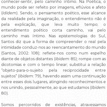
conhecer-sentir, pelo caminho íntimo. Na Poética, o
mundo pode ser refeito por imagens, eflúvios e afeto
(
Ididem
). Sendo, o pensamento poético, esse alcance
da realidade pela imaginação, o entendimento não é
pela explicação, que leva muito tempo; o
entendimento poético corta caminho, vai pelo
caminho mais íntimo. Nas epistemologias do Sul,
Santos diz que a forma de compreender o real pela
intimidade conduz-nos ao reencantamento do mundo
(Santos, 2002: 108); reflete-nos como num espelho
diante de objetos distantes (
Ibidem
: 85); rompe com as
dicotomias e com o tempo linear; substitui a relação
“objeto-para-o-sujeito pela reciprocidade entre
sujeitos” (
Ibidem
: 79), havendo assim uma continuação
entre esses dois lugares, atingindo reconhecimentos e
nos unindo, pessoalmente, ao que estudamos (
Ibidem
:
80).
Somos percorridos de existências, atravessamos