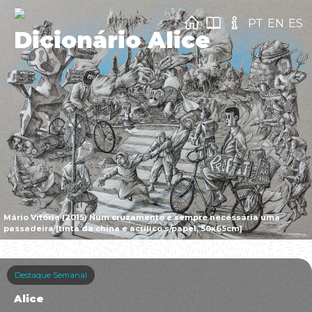
PT
EN
ES
Dicionário Alice
Mário Vitória (2015) Num cruzamento é sempre necessária uma
passadeira [tinta da china e acrílico s/papel, 50x65cm]
Destaque Semanal
Alice