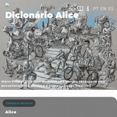
PT
EN
ES
Dicionário Alice
Mário Vitória (2015) Num cruzamento é sempre necessária uma
passadeira [tinta da china e acrílico s/papel, 50x65cm]
Destaque Semanal
Alice