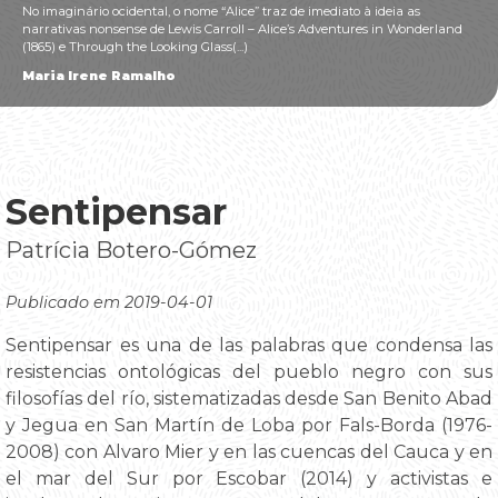
No imaginário ocidental, o nome “Alice” traz de imediato à ideia as
narrativas nonsense de Lewis Carroll – Alice’s Adventures in Wonderland
(1865) e Through the Looking Glass(...)
Maria Irene Ramalho
Sentipensar
Patrícia Botero-Gómez
Publicado em 2019-04-01
Sentipensar es una de las palabras que condensa las
resistencias ontológicas del pueblo negro con sus
filosofías del río, sistematizadas desde San Benito Abad
y Jegua en San Martín de Loba por Fals-Borda (1976-
2008) con Alvaro Mier y en las cuencas del Cauca y en
el mar del Sur por Escobar (2014) y activistas e