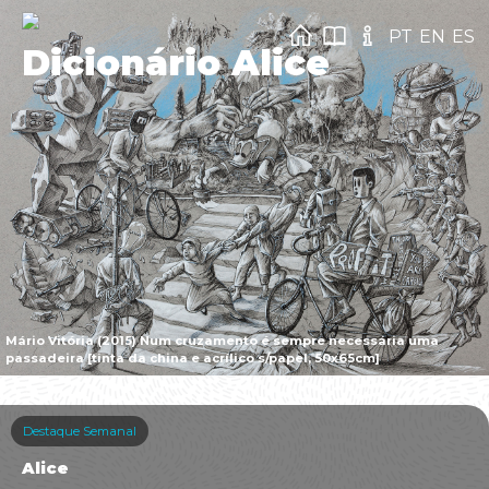
PT
EN
ES
Dicionário Alice
Mário Vitória (2015) Num cruzamento é sempre necessária uma
passadeira [tinta da china e acrílico s/papel, 50x65cm]
Destaque Semanal
Alice