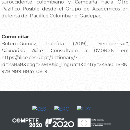
suroccidente colombiano y Campaña hacia Otro
Pazífico Posible desde el Grupo de Académicos en
defensa del Pacífico Colombiano, Gaidepac.
Como citar
Botero-Gómez, Patrícia (2019), "Sentipensar",
Dicionário Alice
. Consultado a 07.08.26, em
https://alice.ces.uc.pt/dictionary/?
id=23838&pag=23918&id_lingua=1&entry=24540. ISBN:
978-989-8847-08-9