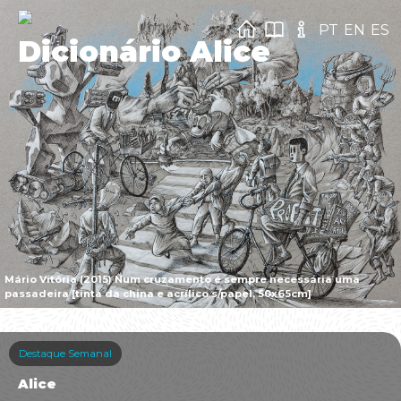
PT
EN
ES
Dicionário Alice
Mário Vitória (2015) Num cruzamento é sempre necessária uma
passadeira [tinta da china e acrílico s/papel, 50x65cm]
Destaque Semanal
Alice