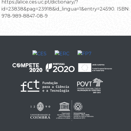
https://alice.ces.uc.pt/dictionary/?
id=23838&pag=23918&id_lingua=1&entry=24590. ISBN:
978-989-8847-08-9