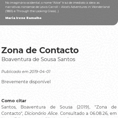
No imaginário ocidental, o nome “Alice” traz de imediato à ideia as
narrativas nonsense de Lewis Carroll – Alice’s Adventures in Wonderland
(1865) e Through the Looking Glass(...)
Maria Irene Ramalho
Zona de Contacto
Boaventura de Sousa Santos
Publicado em 2019-04-01
Brevemente disponível
Como citar
Santos, Boaventura de Sousa (2019), "Zona de
Contacto",
Dicionário Alice
. Consultado a 06.08.26, em