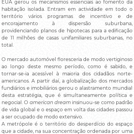
EUA gerou os mecanismos essenciais ao fomento da
habitação isolada. Entram em actividade em todo o
território vários programas de incentivo e de
encorajamento à dispersão suburbana,
providenciando planos de hipotecas para a edificação
de 11 milhões de casas unifamiliares suburbanas, no
total.
O mercado automóvel floresceria de modo vertiginoso
ao longo deste mesmo período, como é sabido, e
tornar-se-ia acessível à maioria dos cidadãos norte-
americanos. A partir daí, a globalização dos mercados
fundiários e imobiliários gerou o alastramento mundial
desta estratégia, que é simultaneamente política e
negocial. O
american dream
insinuou-se como padrão
de vida global e o espaço em volta das cidades passou
a ser ocupado de modo extensivo.
A metrópole é o território do desperdício do espaço
que a cidade, na sua concentração ordenada por uma