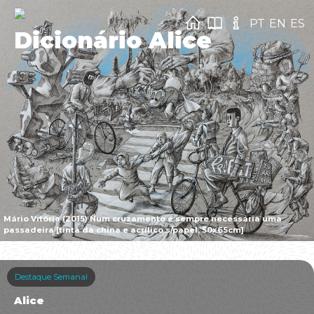
PT
EN
ES
Dicionário Alice
Mário Vitória (2015) Num cruzamento é sempre necessária uma
passadeira [tinta da china e acrílico s/papel, 50x65cm]
Destaque Semanal
Alice