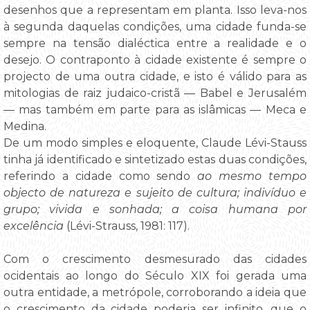
desenhos que a representam em planta. Isso leva-nos
à segunda daquelas condições, uma cidade funda-se
sempre na tensão dialéctica entre a realidade e o
desejo. O contraponto à cidade existente é sempre o
projecto de uma outra cidade, e isto é válido para as
mitologias de raiz judaico-cristã — Babel e Jerusalém
— mas também em parte para as islâmicas — Meca e
Medina.
De um modo simples e eloquente, Claude Lévi-Stauss
tinha já identificado e sintetizado estas duas condições,
referindo a cidade como sendo
ao mesmo tempo
objecto de natureza e sujeito de cultura; indivíduo e
grupo; vivida e sonhada; a coisa humana por
excelência
(Lévi-Strauss, 1981: 117).
Com o crescimento desmesurado das cidades
ocidentais ao longo do Século XIX foi gerada uma
outra entidade, a metrópole, corroborando a ideia que
o crescimento da cidade poderia ser infinito, que o