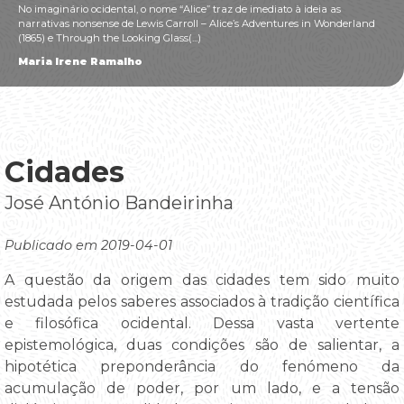
No imaginário ocidental, o nome “Alice” traz de imediato à ideia as
narrativas nonsense de Lewis Carroll – Alice’s Adventures in Wonderland
(1865) e Through the Looking Glass(...)
Maria Irene Ramalho
Cidades
José António Bandeirinha
Publicado em 2019-04-01
A questão da origem das cidades tem sido muito
estudada pelos saberes associados à tradição científica
e filosófica ocidental. Dessa vasta vertente
epistemológica, duas condições são de salientar, a
hipotética preponderância do fenómeno da
acumulação de poder, por um lado, e a tensão