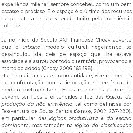
experiência milenar, sempre concebeu como um bem
escasso e precioso. E o espaço é o último dos recursos
do planeta a ser considerado finito pela consciência
colectiva.
Já no início do Século XXI, Françoise Choay adverte
que o
urbano
, modelo cultural hegemónico, se
desvinculou da ideia de espaço que lhe estava
associada e alastrou por todo o território, provocando a
morte
da cidade (Choay, 2006: 165-198).
Hoje em dia a cidade, como entidade, vive momentos
de confrontação com a imposição hegemónica do
modelo metropolitano. Estes momentos podem, e
devem, ser lidos e entendidos à luz das
lógicas de
produção da não existência
, tal como definidas por
Boaventura de Sousa Santos (Santos, 2002: 237-280),
em particular das
lógicas produtivista e da escala
dominante
, mas também na
lógica da classificação
social
. Para enfrentar essa situação e sobreviver, a