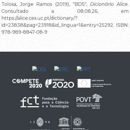
Tolosa, Jorge Ramos (2019), "BDS",
Dicionário Alice
.
Consultado a 08.08.26, em
https://alice.ces.uc.pt/dictionary/?
id=23838&pag=23918&id_lingua=1&entry=25292. ISBN:
978-989-8847-08-9