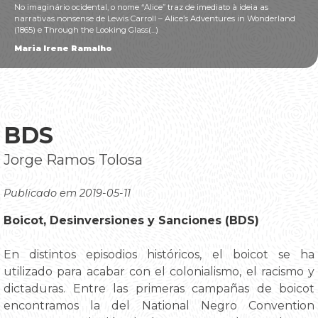
No imaginário ocidental, o nome “Alice” traz de imediato à ideia as
narrativas nonsense de Lewis Carroll – Alice’s Adventures in Wonderland
(1865) e Through the Looking Glass(...)
Maria Irene Ramalho
BDS
Jorge Ramos Tolosa
Publicado em 2019-05-11
Boicot, Desinversiones y Sanciones (BDS)
En distintos episodios históricos, el boicot se ha
utilizado para acabar con el colonialismo, el racismo y
dictaduras. Entre las primeras campañas de boicot
encontramos la del National Negro Convention