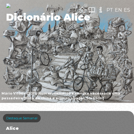
PT
EN
ES
Dicionário Alice
Mário Vitória (2015) Num cruzamento é sempre necessária uma
passadeira [tinta da china e acrílico s/papel, 50x65cm]
Destaque Semanal
Alice