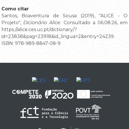
Como citar
Santos, Boaventura de Sousa (2019), "ALICE - O
Projeto",
Dicionário Alice
. Consultado a 06.08.26, em
https://alice.ces.uc.pt/dictionary/?
id=23838&pag=23918&id_lingua=2&entry=24239.
ISBN: 978-989-8847-08-9