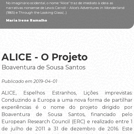
No imaginário ocidental, o nome “Alice” traz de imediato à ideia as
narrativas nonsense de Lewis Carroll – Alice’s Adventures in Wonderland
(1865) e Through the Looking Glass(...)
Maria Irene Ramalho
ALICE - O Projeto
Boaventura de Sousa Santos
Publicado em 2019-04-01
ALICE, Espelhos Estranhos, Lições imprevistas:
Conduzindo a Europa a uma nova forma de partilhar
experiências é o nome do projeto dirigido por
Boaventura de Sousa Santos, financiado pelo
European Research Council (ERC) e realizado entre 1
de julho de 2011 a 31 de dezembro de 2016. Este