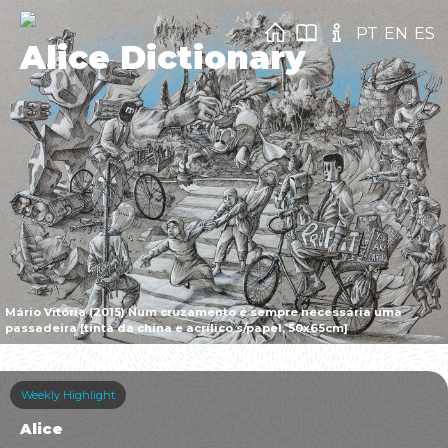
PT
EN
ES
Alice Dictionary
Mário Vitória (2015) Num cruzamento é sempre necessária uma
passadeira [tinta da china e acrílico s/papel, 50x65cm]
Weekly Highlight
Alice