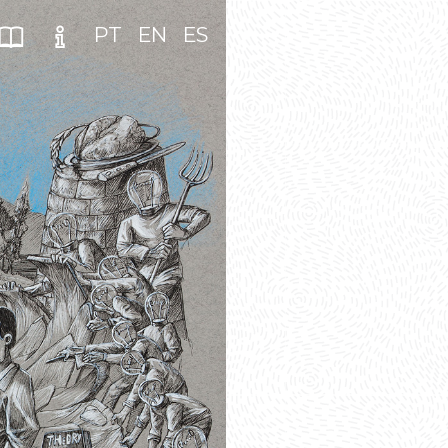
PT
EN
ES