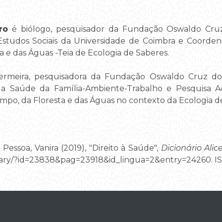
iro
é biólogo, pesquisador da Fundação Oswaldo Cru
Estudos Sociais da Universidade de Coimbra e Coorde
 e das Águas -Teia de Ecologia de Saberes.
fermeira, pesquisadora da Fundação Oswaldo Cruz d
 da Saúde da Família-Ambiente-Trabalho e Pesquisa 
po, da Floresta e das Águas no contexto da Ecologia d
 Pessoa, Vanira (2019), "Direito à Saúde",
Dicionário Alic
ctionary/?id=23838&pag=23918&id_lingua=2&entry=24260. 