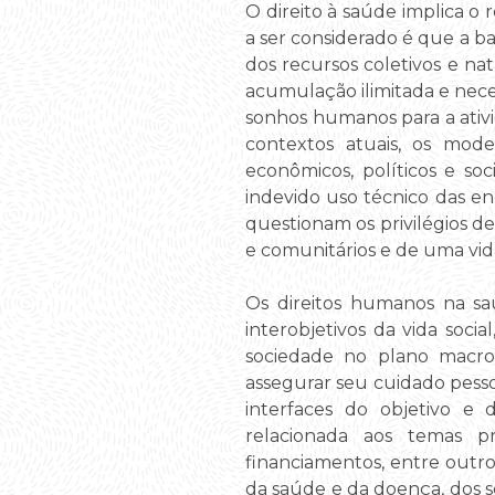
O direito à saúde implica o
a ser considerado é que a ba
dos recursos coletivos e na
acumulação ilimitada e nece
sonhos humanos para a ativ
contextos atuais, os mod
econômicos, políticos e so
indevido uso técnico das ene
questionam os privilégios de
e comunitários e de uma vid
Os direitos humanos na saú
interobjetivos da vida soci
sociedade no plano macro
assegurar seu cuidado pessoa
interfaces do objetivo e d
relacionada aos temas pr
financiamentos, entre outr
da saúde e da doença, dos 