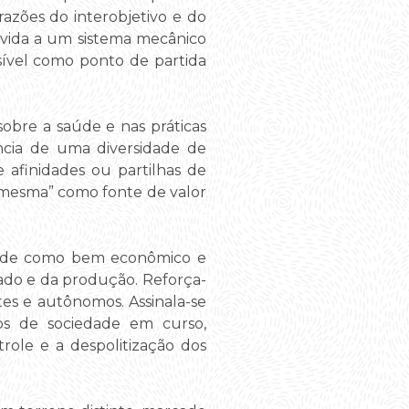
zões do interobjetivo e do
 a vida a um sistema mecânico
nsível como ponto de partida
obre a saúde e nas práticas
ência de uma diversidade de
e afinidades ou partilhas de
si mesma” como fonte de valor
saúde como bem econômico e
ado e da produção. Reforça-
tes e autônomos. Assinala-se
tos de sociedade em curso,
ole e a despolitização dos