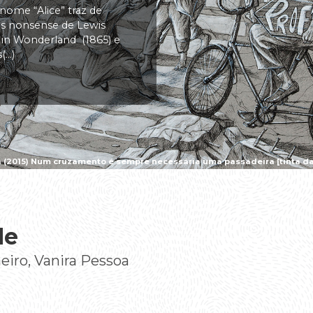
 nome “Alice” traz de
vas nonsense de Lewis
s in Wonderland (1865) e
..)
a (2015) Num cruzamento é sempre necessária uma passadeira [tinta da 
de
eiro, Vanira Pessoa