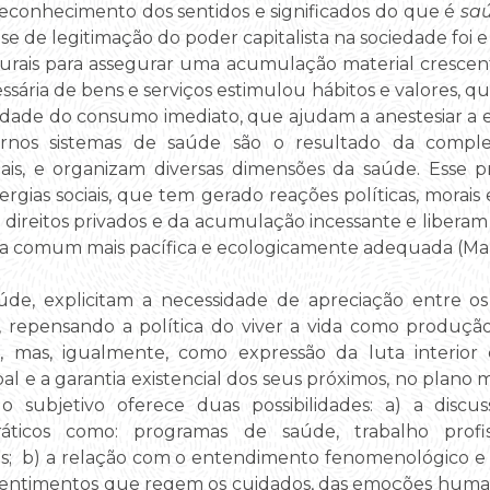
 reconhecimento dos sentidos e significados do que é
sa
se de legitimação do poder capitalista na sociedade foi e 
turais para assegurar uma acumulação material crescen
ssária de bens e serviços estimulou hábitos e valores, q
idade do consumo imediato, que ajudam a anestesiar a e
ernos sistemas de saúde são o resultado da comple
ciais, e organizam diversas dimensões da saúde. Esse
rgias sociais, que tem gerado reações políticas, morais
 direitos privados e da acumulação incessante e liberam o
a comum mais pacífica e ecologicamente adequada (Mart
de, explicitam a necessidade de apreciação entre os 
al, repensando a política do viver a vida como produç
, mas, igualmente, como expressão da luta interior
l e a garantia existencial dos seus próximos, no plano 
o subjetivo oferece duas possibilidades: a) a discus
áticos como: programas de saúde, trabalho profissi
os; b) a relação com o entendimento fenomenológico e 
sentimentos que regem os cuidados, das emoções human