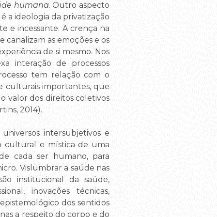
úde humana
. Outro aspecto
é a ideologia da privatização
te e incessante. A crença na
ue canalizam as emoções e os
xperiência de si mesmo. Nos
xa interação de processos
 processo tem relação com o
 e culturais importantes, que
 valor dos direitos coletivos
ins, 2014).
universos intersubjetivos e
ão cultural e mística de uma
 de cada ser humano, para
micro. Vislumbrar a saúde nas
são institucional da saúde,
onal, inovações técnicas,
epistemológico dos sentidos
as a respeito do corpo e do