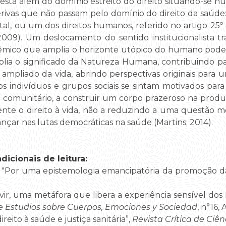
, está além do domínio estreito do direito situando-se n
derivas que não passam pelo domínio do direito da saúd
l, ou um dos direitos humanos, referido no artigo 25º 
009). Um deslocamento do sentido institucionalista tr
stêmico que amplia o horizonte utópico do humano pode 
mplia o significado da Natureza Humana, contribuindo 
pliado da vida, abrindo perspectivas originais para 
s indivíduos e grupos sociais se sintam motivados para v
 comunitário, a construir um corpo prazeroso na produ
amente o direito à vida, não a reduzindo a uma questão m
nçar nas lutas democráticas na saúde (Martins; 2014).
icionais de leitura:
011), "Por uma epistemologia emancipatória da promoção 
Vivir, uma metáfora que libera a experiência sensível dos
 Estudios sobre Cuerpos, Emociones y Sociedad
, n°16, 
ireito à saúde e justiça sanitária”,
Revista Crítica de Ciên