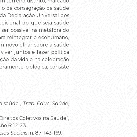
um terreno distinto, marcado
e: o da consagração da saúde
da Declaração Universal dos
adicional do que seja saúde
ser possível na metáfora do
para reintegrar o ecohumano,
um novo olhar sobre a saúde
iver juntos e fazer política
ção da vida e na celebração
eramente biológica, consiste
da saúde",
Trab. Educ. Saúde
,
 Direitos Coletivos na Saúde”,
Año 6: 12-23.
cias Sociais
, n. 87: 143-169.