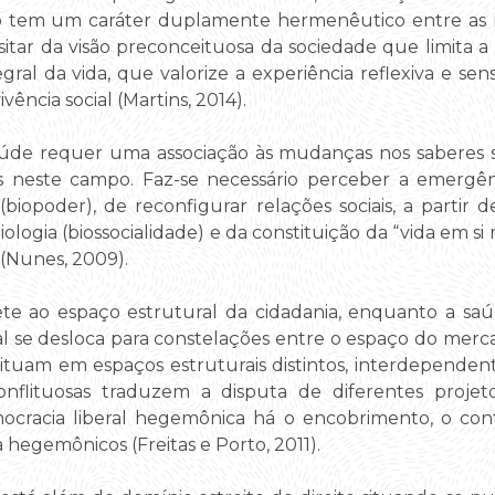
o tem um caráter duplamente hermenêutico entre as ra
ansitar da visão preconceituosa da sociedade que limita
al da vida, que valorize a experiência reflexiva e se
ivência social (Martins, 2014).
úde requer uma associação às mudanças nos saberes s
nais neste campo. Faz-se necessário perceber a emerg
biopoder), de reconfigurar relações sociais, a partir d
 biologia (biossocialidade) e da constituição da “vida em 
(Nunes, 2009).
ete ao espaço estrutural da cidadania, enquanto a 
 se desloca para constelações entre o espaço do merc
ituam em espaços estruturais distintos, interdependen
onflituosas traduzem a disputa de diferentes proje
racia liberal hegemônica há o encobrimento, o contr
hegemônicos (Freitas e Porto, 2011).