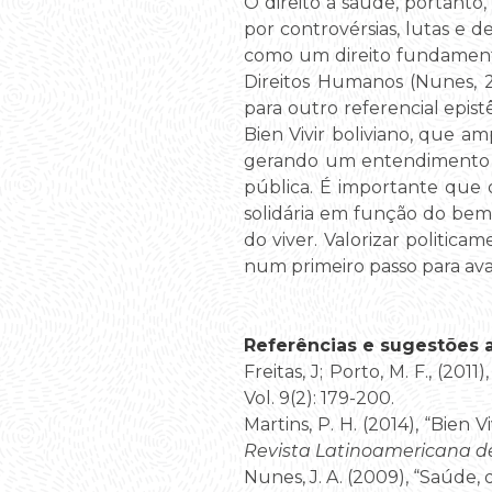
O direito à saúde, portanto
por controvérsias, lutas e 
como um direito fundamenta
Direitos Humanos (Nunes, 2
para outro referencial epi
Bien Vivir boliviano, que a
gerando um entendimento am
pública. É importante que o
solidária em função do bem
do viver. Valorizar politic
num primeiro passo para ava
Referências e sugestões ad
Freitas, J; Porto, M. F., (2
Vol. 9(2): 179-200.
Martins, P. H. (2014), “Bien 
Revista Latinoamericana de
Nunes, J. A. (2009), “Saúde, d