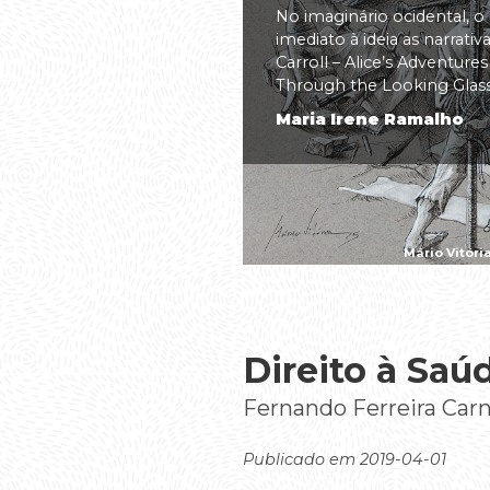
No imaginário ocidental, o
imediato à ideia as narrati
Carroll – Alice’s Adventure
Through the Looking Glass(.
Maria Irene Ramalho
Mário Vitóri
Direito à Saú
Fernando Ferreira Carn
Publicado em 2019-04-01