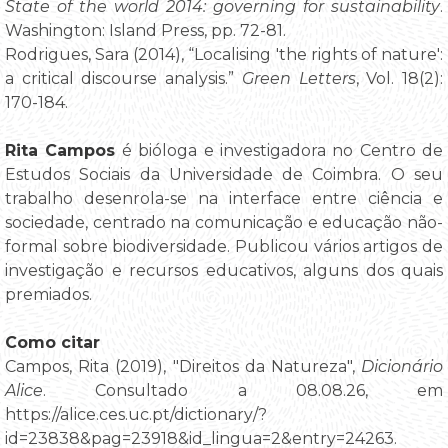
State of the world 2014: governing for sustainability
.
Washington: Island Press, pp. 72-81.
Rodrigues, Sara (2014), “Localising 'the rights of nature':
a critical discourse analysis.”
Green Letters
, Vol. 18(2):
170-184.
Rita Campos
é bióloga e investigadora no Centro de
Estudos Sociais da Universidade de Coimbra. O seu
trabalho desenrola-se na interface entre ciência e
sociedade, centrado na comunicação e educação não-
formal sobre biodiversidade. Publicou vários artigos de
investigação e recursos educativos, alguns dos quais
premiados.
Como citar
Campos, Rita (2019), "Direitos da Natureza",
Dicionário
Alice
. Consultado a 08.08.26, em
https://alice.ces.uc.pt/dictionary/?
id=23838&pag=23918&id_lingua=2&entry=24263.