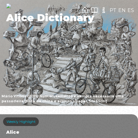
PT
EN
ES
Alice Dictionary
Mário Vitória (2015) Num cruzamento é sempre necessária uma
passadeira [tinta da china e acrílico s/papel, 50x65cm]
Weekly Highlight
Alice