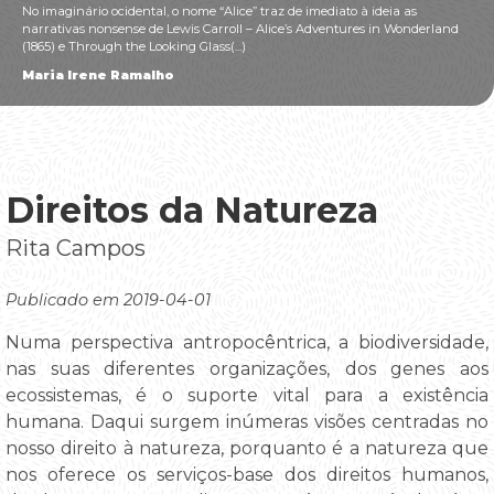
No imaginário ocidental, o nome “Alice” traz de imediato à ideia as
narrativas nonsense de Lewis Carroll – Alice’s Adventures in Wonderland
(1865) e Through the Looking Glass(...)
Maria Irene Ramalho
Direitos da Natureza
Rita Campos
Publicado em 2019-04-01
Numa perspectiva antropocêntrica, a biodiversidade,
nas suas diferentes organizações, dos genes aos
ecossistemas, é o suporte vital para a existência
humana. Daqui surgem inúmeras visões centradas no
nosso direito à natureza, porquanto é a natureza que
nos oferece os serviços-base dos direitos humanos,