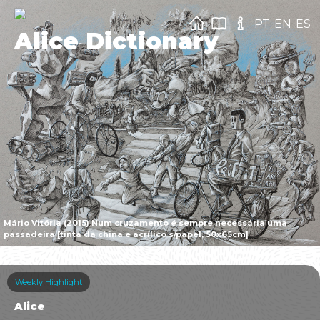
PT
EN
ES
Alice Dictionary
Mário Vitória (2015) Num cruzamento é sempre necessária uma
passadeira [tinta da china e acrílico s/papel, 50x65cm]
Weekly Highlight
Alice