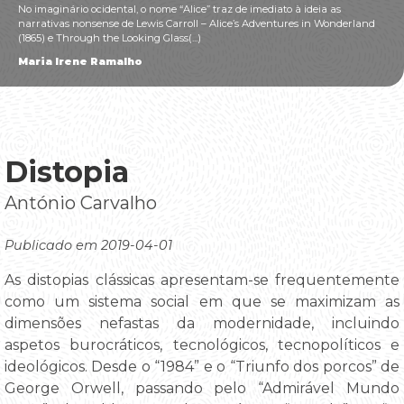
No imaginário ocidental, o nome “Alice” traz de imediato à ideia as
narrativas nonsense de Lewis Carroll – Alice’s Adventures in Wonderland
(1865) e Through the Looking Glass(...)
Maria Irene Ramalho
Distopia
António Carvalho
Publicado em 2019-04-01
As distopias clássicas apresentam-se frequentemente
como um sistema social em que se maximizam as
dimensões nefastas da modernidade, incluindo
aspetos burocráticos, tecnológicos, tecnopolíticos e
ideológicos. Desde o “1984” e o “Triunfo dos porcos” de
George Orwell, passando pelo “Admirável Mundo