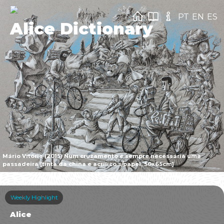
PT
EN
ES
Alice Dictionary
Mário Vitória (2015) Num cruzamento é sempre necessária uma
passadeira [tinta da china e acrílico s/papel, 50x65cm]
Weekly Highlight
Alice