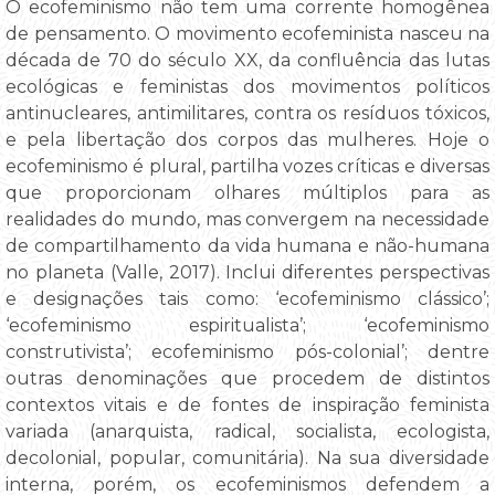
O ecofeminismo não tem uma corrente homogênea
de pensamento. O movimento ecofeminista nasceu na
década de 70 do século XX, da confluência das lutas
ecológicas e feministas dos movimentos políticos
antinucleares, antimilitares, contra os resíduos tóxicos,
e pela libertação dos corpos das mulheres. Hoje o
ecofeminismo é plural, partilha vozes críticas e diversas
que proporcionam olhares múltiplos para as
realidades do mundo, mas convergem na necessidade
de compartilhamento da vida humana e não-humana
no planeta (Valle, 2017). Inclui diferentes perspectivas
e designações tais como: ‘ecofeminismo clássico’;
‘ecofeminismo espiritualista’; ‘ecofeminismo
construtivista’; ecofeminismo pós-colonial’; dentre
outras denominações que procedem de distintos
contextos vitais e de fontes de inspiração feminista
variada (anarquista, radical, socialista, ecologista,
decolonial, popular, comunitária). Na sua diversidade
interna, porém, os ecofeminismos defendem a