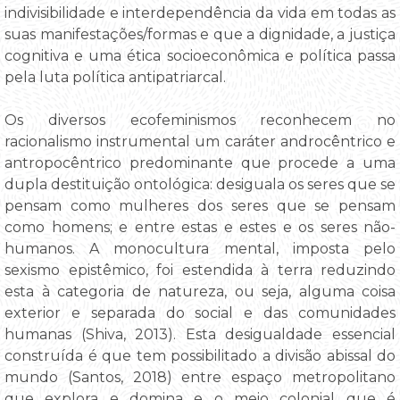
indivisibilidade e interdependência da vida em todas as
suas manifestações/formas e que a dignidade, a justiça
cognitiva e uma ética socioeconômica e política passa
pela luta política antipatriarcal.
Os diversos ecofeminismos reconhecem no
racionalismo instrumental um caráter androcêntrico e
antropocêntrico predominante que procede a uma
dupla destituição ontológica: desiguala os seres que se
pensam como mulheres dos seres que se pensam
como homens; e entre estas e estes e os seres não-
humanos. A monocultura mental, imposta pelo
sexismo epistêmico, foi estendida à terra reduzindo
esta à categoria de natureza, ou seja, alguma coisa
exterior e separada do social e das comunidades
humanas (Shiva, 2013). Esta desigualdade essencial
construída é que tem possibilitado a divisão abissal do
mundo (Santos, 2018) entre espaço metropolitano
que explora e domina e o meio colonial que é