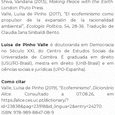
Shiva, Vandana (2013),
Making Peace with the Earth
.
London: Pluto Press.
Valle, Luísa de Pinho (2017), “El ecofeminismo como
propulsor de la expansión de la racionalidad
ambiental”,
Ecología Política
, 54, 28-36. Tradução de
Claudia Jana Sinibaldi Bento.
Luísa de Pinho Valle
é doutoranda em Democracia
no Século XXI, do Centro de Estudos Sociais da
Universidade de Coimbra. É graduada em direito
(USU/RJ-Brasil), mestra em direito (UnB-Brasil) e em
ciências sociais e jurídicas (UPO-Espanha).
Como citar
Valle, Luísa de Pinho (2019), "Ecofeminismo",
Dicionário
Alice
. Consultado a 07.08.26, em
https://alice.ces.uc.pt/dictionary/?
id=23838&pag=23918&id_lingua=2&entry=24270.
ISBN: 978-989-8847-08-9