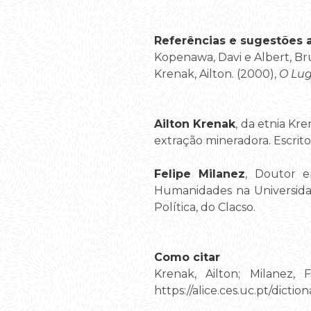
Referências e sugestões ad
Kopenawa, Davi e Albert, Bru
Krenak, Ailton. (2000),
O Lug
Ailton Krenak
, da etnia Kre
extração mineradora. Escritor
Felipe Milanez
, Doutor e
Humanidades na Universidad
Política, do Clacso.
Como citar
Krenak, Ailton; Milanez, F
https://alice.ces.uc.pt/dic