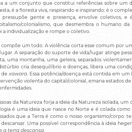
ada a um conjunto que constitui referências sobre um d
ta, é a floresta viva, respirando e inspirando; é o comp
a pressupõe gente e presença, envolve coletivos, e é 
pitalismo/colonialismo, que desmembra o humano da
i a individualização e rompe o coletivo.
tar compõe um todo. A violência corta esse comum por u
 o lugar. A separação do suporte de vida/lugar atinge pe
esta, uma montanha, uma geleira, separados violentam
distúrbio cria desequilíbrio e doenças, libera uma co
a de
xawara
. Essa potência/doença está contida em um 
ntervenção violenta do capital/colonial, emana estados 
enfermidades.
ssoas da Natureza forja a ideia da Natureza isolada, um
logia é uma ideia que nasce no Norte e é colada como
ssados que a Terra é como o nosso organismo/corpo: 
sa descansar. Uma possível correspondência à ideia heg
e a terra descansa
.