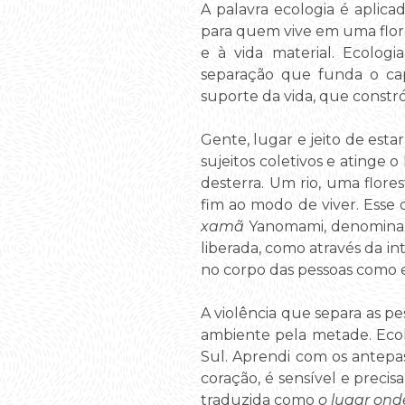
A palavra ecologia é aplic
para quem vive em uma flores
e à vida material. Ecologi
separação que funda o ca
suporte da vida, que constró
Gente, lugar e jeito de es
sujeitos coletivos e atinge
desterra. Um rio, uma flor
fim ao modo de viver. Esse 
xamã
Yanomami, denomin
liberada, como através da i
no corpo das pessoas como 
A violência que separa as pe
ambiente pela metade. Eco
Sul. Aprendi com os antepa
coração, é sensível e preci
traduzida como
o lugar ond