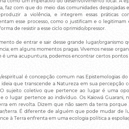
nha como um imperativo do desenvolvimento local. A e
, faz com que do meio das comunidades despojadas e 
roduzir a violência, e integrem essas práticas c
limentam esse processo, como o justificam e o legitima
rma de resistir a esse ciclo oprimido/opressor.
imento de entrar e sair desse grande lugar/organismo 
tência; em alguns momentos pragas. Vivemos nesse organ
n
é uma acupuntura, podemos encontrar certos ponto
/espiritual é concepção comum nas Epistemologias do S
 ideia que transcende a Natureza em sua percepção
 O sujeito coletivo que pertence ao lugar é uma opo
 que o lugar pertence ao indivíduo. Os Kaiowá Guarani,
ra em revolta. Dizem que não saem da terra porque a
r/terra. É diferente de alguém que pode mudar de lu
nce à Terra enfrenta em uma ecologia política a espolia