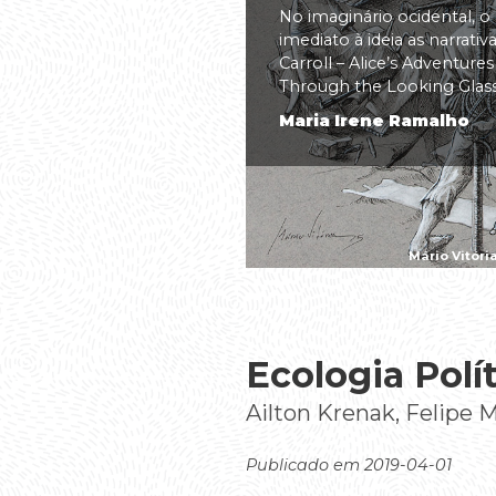
No imaginário ocidental, o
imediato à ideia as narrati
Carroll – Alice’s Adventure
Through the Looking Glass(.
Maria Irene Ramalho
Mário Vitóri
Ecologia Polí
Ailton Krenak, Felipe 
Publicado em 2019-04-01