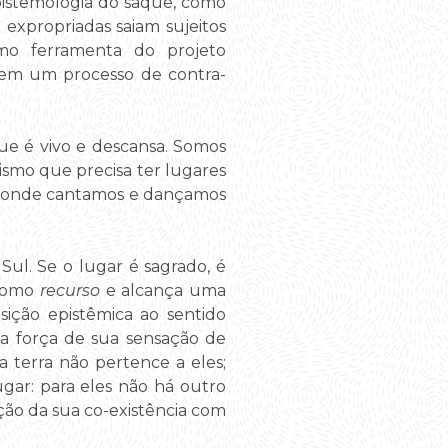
pistemologia do saque, como
expropriadas saiam sujeitos
omo ferramenta do projeto
m em um processo de contra-
que é vivo e descansa. Somos
ismo que precisa ter lugares
s onde cantamos e dançamos
ul. Se o lugar é sagrado, é
 como
recurso
e alcança uma
sição epistêmica ao sentido
 na força de sua sensação de
 terra não pertence a eles;
gar: para eles não há outro
ção da sua co-existência com