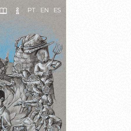
PT
EN
ES