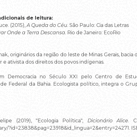
icionais de leitura:
ce. (2015),
A Queda do Céu
. São Paulo: Cia das Letras
ar Onde a Terra Descansa
. Rio de Janeiro: EcoRio
nak, originários da região do leste de Minas Gerais, baci
 e ativista dos direitos dos povos indígenas.
m Democracia no Século XXI pelo Centro de Estud
e Federal da Bahia. Ecologista político, integra o Gr
elipe (2019), "Ecologia Política",
Dicionário Alice
. C
tionary/?id=23838&pag=23918&id_lingua=2&entry=24271. 