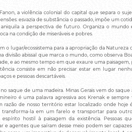
non, a violência colonial do capital que separa o suje
mensões: esvazia de substância o passado, impõe um cotid
 aniquila a perspectiva de futuro. Organiza o mundo 
loca na condição de miseráveis e pobres.
om o lugar/ecossistema para a apropriação da Natureza 
ma divisão abissal que marca o mundo, como observa Bo
dade, e ao mesmo tempo em que exaure uma paisagem, 
xistência consiste em não precisar estar em lugar nen
aços e pessoas descartáveis.
 no saque de uma madeira. Minas Gerais vem do saque 
mineiro
é uma palavra agressiva aos Krenak e sempre t
razão de nosso território estar localizado onde hoje é e
ransforma-la em um farelo e transportar para outro
espírito hostil à paisagem da existência. Pessoas q
r e agentes que saíram desse meio podem ser capazes 