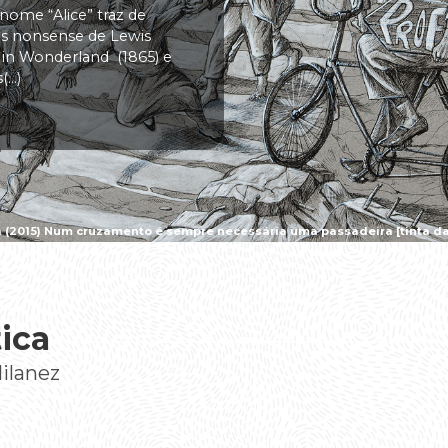
 nome “Alice” traz de
vas nonsense de Lewis
s in Wonderland (1865) e
..)
a (2015) Num cruzamento é sempre necessária uma passadeira [tinta da 
tica
Milanez