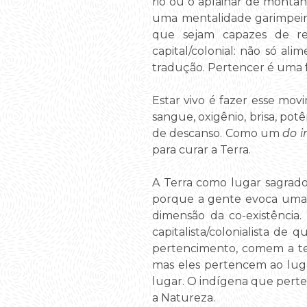
rio ou o aplainar de monta
uma mentalidade garimpeira
que sejam capazes de rep
capital/colonial: não só a
tradução. Pertencer é uma fo
Estar vivo é fazer esse mov
sangue, oxigênio, brisa, po
de descanso. Como um
do i
para curar a Terra.
A Terra como lugar sagrado
porque a gente evoca uma
dimensão da co-existência.
capitalista/colonialista de
pertencimento, comem a ter
mas eles pertencem ao luga
lugar. O indígena que perte
a Natureza.