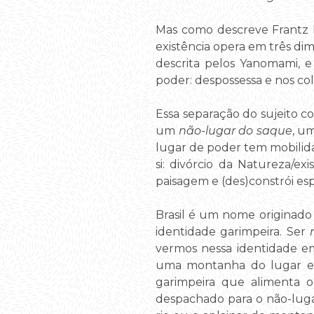
Mas como descreve Frantz Fa
existência opera em três di
descrita pelos Yanomami, e
poder: despossessa e nos co
Essa separação do sujeito c
um
não-lugar do saque
, u
lugar de poder tem mobili
si: divórcio da Natureza/e
paisagem e (des)constrói esp
Brasil é um nome originado
identidade garimpeira. Ser
vermos nessa identidade em 
uma montanha do lugar e t
garimpeira que alimenta o 
despachado para o não-luga