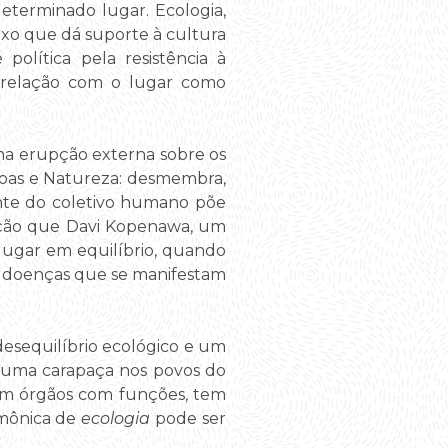
eterminado lugar. Ecologia,
lexo que dá suporte à cultura
política pela resistência à
 relação com o lugar como
ma erupção externa sobre os
ssoas e Natureza: desmembra,
ente do coletivo humano põe
ndição que Davi Kopenawa, um
lugar em equilíbrio, quando
de doenças que se manifestam
 desequilíbrio ecológico e um
 uma carapaça nos povos do
tem órgãos com funções, tem
emônica de
ecologia
pode ser