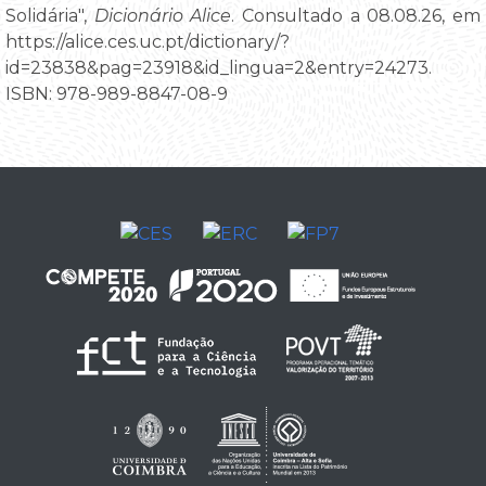
Solidária",
Dicionário Alice
. Consultado a 08.08.26, em
https://alice.ces.uc.pt/dictionary/?
id=23838&pag=23918&id_lingua=2&entry=24273.
ISBN: 978-989-8847-08-9