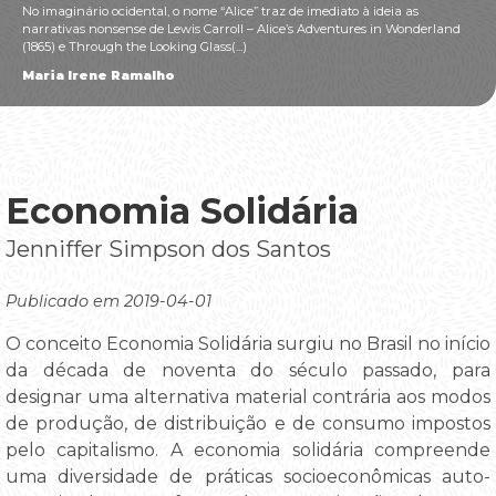
No imaginário ocidental, o nome “Alice” traz de imediato à ideia as
narrativas nonsense de Lewis Carroll – Alice’s Adventures in Wonderland
(1865) e Through the Looking Glass(...)
Maria Irene Ramalho
Economia Solidária
Jenniffer Simpson dos Santos
Publicado em 2019-04-01
O conceito Economia Solidária surgiu no Brasil no início
da década de noventa do século passado, para
designar uma alternativa material contrária aos modos
de produção, de distribuição e de consumo impostos
pelo capitalismo. A economia solidária compreende
uma diversidade de práticas socioeconômicas auto-