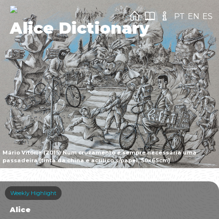
PT
EN
ES
Alice Dictionary
Mário Vitória (2015) Num cruzamento é sempre necessária uma
passadeira [tinta da china e acrílico s/papel, 50x65cm]
Weekly Highlight
Alice