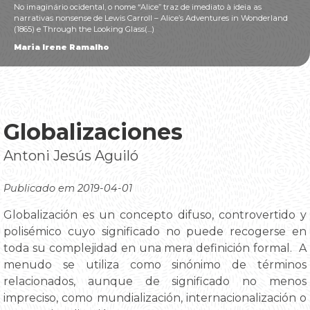
No imaginário ocidental, o nome “Alice” traz de imediato à ideia as
narrativas nonsense de Lewis Carroll – Alice’s Adventures in Wonderland
(1865) e Through the Looking Glass(...)
Maria Irene Ramalho
Globalizaciones
Antoni Jesús Aguiló
Publicado em 2019-04-01
Globalización es un concepto difuso, controvertido y
polisémico cuyo significado no puede recogerse en
toda su complejidad en una mera definición formal. A
menudo se utiliza como sinónimo de términos
relacionados, aunque de significado no menos
impreciso, como mundialización, internacionalización o