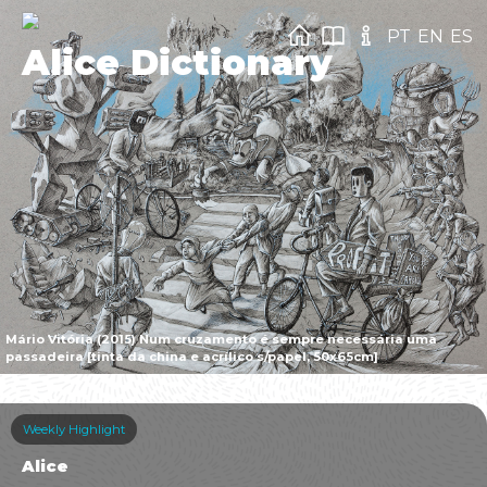
PT
EN
ES
Alice Dictionary
Mário Vitória (2015) Num cruzamento é sempre necessária uma
passadeira [tinta da china e acrílico s/papel, 50x65cm]
Weekly Highlight
Alice