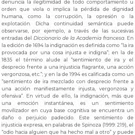
denuncia la ilegitimidad de todo comportamiento u
orden que viola o implica la pérdida de dignidad
humana, como la corrupción, la opresión o la
explotación. Dicha continuidad semántica puede
observarse, por ejemplo, a través de las sucesivas
entradas del
Diccionario de la Academia francesa
. En
la edición de 1694 la indignación es definida como “la ira
provocada por una cosa injusta e indigna”; en la de
1835 el término alude al “sentimiento de ira y el
desprecio frente a una injusticia flagrante, una acción
vergonzosa, etc.”; y en la de 1994 es calificada como un
“sentimiento de ira mezclado con desprecio frente a
una acción manifiestamente injusta, vergonzosa y
ofensiva”. En virtud de ello, la indignación, más que
una emoción instantánea, es un sentimiento
movilizador en cuya base cognitiva se encuentra un
daño o perjuicio padecido. Este sentimiento de
injusticia expresa, en palabras de Spinoza (1999: 219), el
“odio hacia alguien que ha hecho mal a otro” y puede