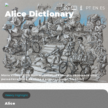
PT
EN
ES
Alice Dictionary
Mário Vitória (2015) Num cruzamento é sempre necessária uma
passadeira [tinta da china e acrílico s/papel, 50x65cm]
Weekly Highlight
Alice