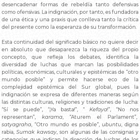
desencadenar formas de rebeldía tanto defensivas
como ofensivas. La indignación, por tanto, es fundadora
de una ética y una praxis que conlleva tanto la crítica
del presente como la esperanza de su transformación.
Esta continuidad del significado básico no quiere decir
en absoluto que desaparezca la riqueza del propio
concepto, que refleja los debates, identifica la
diversidad de luchas que marcan las posibilidades
políticas, económicas, culturales y epistémicas de “otro
mundo posible” y permite hacerse eco de la
complejidad epistémica del Sur global, pues la
indignación se expresa de diferentes maneras según
las distintas culturas, religiones y tradiciones de lucha:
“Sí se puede”, “¡Ya basta!”, “
Kefaya
!”, “No nos
representan”,
karama
, “Aturem el Parlament”,
satyagraha
, “Otro mundo es posible”,
ubuntu
, digna
rabia,
Sumak kawsay
, son algunas de las consignas y
categorías que indican la dirección de luchas de los