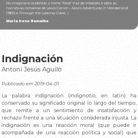
No imaginário ocidental, o nome “Alice” traz de imediato à ideia as
narrativas nonsense de Lewis Carroll – Alice’s Adventures in Wonderland
(1865) e Through the Looking Glass(...)
Maria Irene Ramalho
Indignación
Antoni Jesús Aguiló
Publicado em 2019-04-01
La palabra indignación (
indignatio
, en latín) ha
conservado su significado original lo largo del tiempo,
que remite a un sentimiento de insatisfacción y
rechazo frente a una situación considerada injusta. La
indignación es una reacción moral (que puede ir
acompañada de una reacción política y social) que