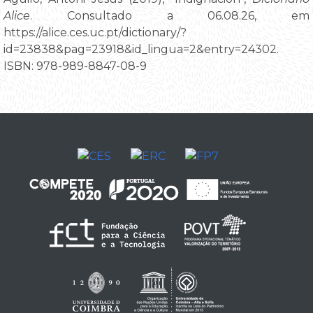
Alice
. Consultado a 06.08.26, em
https://alice.ces.uc.pt/dictionary/?
id=23838&pag=23918&id_lingua=2&entry=24302.
ISBN: 978-989-8847-08-9