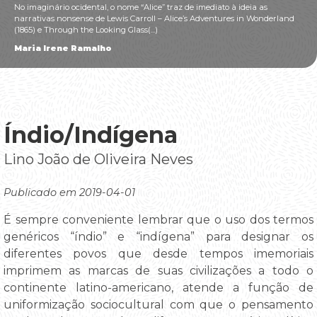
No imaginário ocidental, o nome “Alice” traz de imediato à ideia as
narrativas nonsense de Lewis Carroll – Alice’s Adventures in Wonderland
(1865) e Through the Looking Glass(...)
Maria Irene Ramalho
Índio/Indígena
Lino João de Oliveira Neves
Publicado em 2019-04-01
É sempre conveniente lembrar que o uso dos termos
genéricos “índio” e “indígena” para designar os
diferentes povos que desde tempos imemoriais
imprimem as marcas de suas civilizações a todo o
continente latino-americano, atende a função de
uniformização sociocultural com que o pensamento