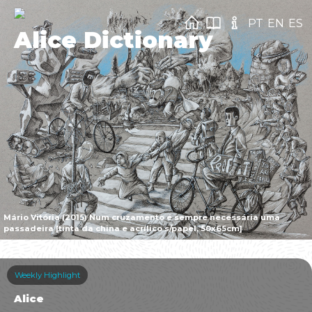
PT
EN
ES
Alice Dictionary
Mário Vitória (2015) Num cruzamento é sempre necessária uma
passadeira [tinta da china e acrílico s/papel, 50x65cm]
Weekly Highlight
Alice