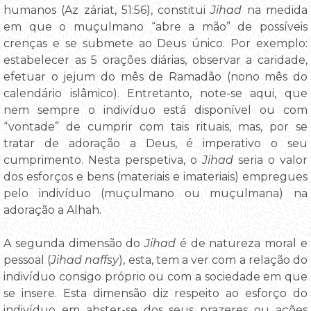
humanos (Az záriat, 51:56), constitui
Jihad
na medida
em que o muçulmano “abre a mão” de possíveis
crenças e se submete ao Deus único. Por exemplo:
estabelecer as 5 orações diárias, observar a caridade,
efetuar o jejum do mês de Ramadão (nono mês do
calendário islâmico). Entretanto, note-se aqui, que
nem sempre o indivíduo está disponível ou com
“vontade” de cumprir com tais rituais, mas, por se
tratar de adoração a Deus, é imperativo o seu
cumprimento. Nesta perspetiva, o
Jihad
seria o valor
dos esforços e bens (materiais e imateriais) empregues
pelo indivíduo (muçulmano ou muçulmana) na
adoração a Alhah.
A segunda dimensão do
Jihad
é de natureza moral e
pessoal (
Jihad naffsy
), esta, tem a ver com a relação do
indivíduo consigo próprio ou com a sociedade em que
se insere. Esta dimensão diz respeito ao esforço do
indivíduo em abster-se dos seus prazeres ou ações