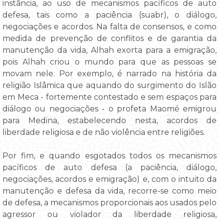
instância, ao uso de mecanismos pacíficos de auto
defesa, tais como a paciência (suabr), o diálogo,
negociações e acordos. Na falta de consensos, e como
medida de prevenção de conflitos e de garantia da
manutenção da vida, Alhah exorta para a emigração,
pois Alhah criou o mundo para que as pessoas se
movam nele. Por exemplo, é narrado na história da
religião Islâmica que aquando do surgimento do Islão
em Meca - fortemente contestado e sem espaços para
diálogo ou negociações - o profeta Maomé emigrou
para Medina, estabelecendo nesta, acordos de
liberdade religiosa e de não violência entre religiões.
Por fim, e quando esgotados todos os mecanismos
pacíficos de auto defesa (a paciência, diálogo,
negociações, acordos e emigração) e, com o intuito da
manutenção e defesa da vida, recorre-se como meio
de defesa, a mecanismos proporcionais aos usados pelo
agressor ou violador da liberdade religiosa,