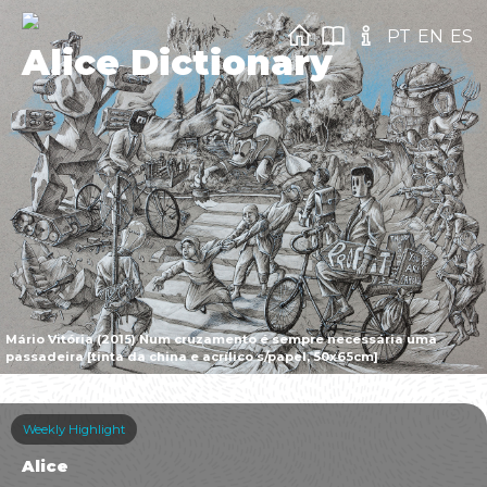
PT
EN
ES
Alice Dictionary
Mário Vitória (2015) Num cruzamento é sempre necessária uma
passadeira [tinta da china e acrílico s/papel, 50x65cm]
Weekly Highlight
Alice