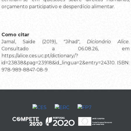
orçamento participativo e desperdício alimentar.
Como citar
Jamal, Saide (2019), "Jihad",
Dicionário Alice
.
Consultado a 06.08.26, em
https://alice.ces.uc.pt/dictionary/?
id=23838&pag=23918&id_lingua=2&entry=24310. ISBN:
978-989-8847-08-9