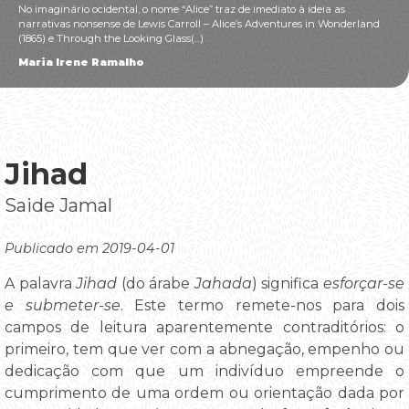
No imaginário ocidental, o nome “Alice” traz de imediato à ideia as
narrativas nonsense de Lewis Carroll – Alice’s Adventures in Wonderland
(1865) e Through the Looking Glass(...)
Maria Irene Ramalho
Jihad
Saide Jamal
Publicado em 2019-04-01
A palavra
Jihad
(do árabe
Jahada
) significa
esforçar-se
e submeter-se
. Este termo remete-nos para dois
campos de leitura aparentemente contraditórios: o
primeiro, tem que ver com a abnegação, empenho ou
dedicação com que um indivíduo empreende o
cumprimento de uma ordem ou orientação dada por