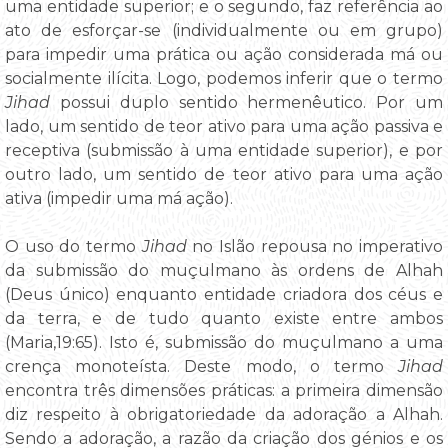
uma entidade superior; e o segundo, faz referência ao
ato de esforçar-se (individualmente ou em grupo)
para impedir uma prática ou ação considerada má ou
socialmente ilícita. Logo, podemos inferir que o termo
Jihad
possui duplo sentido hermenêutico. Por um
lado, um sentido de teor ativo para uma ação passiva e
receptiva (submissão à uma entidade superior), e por
outro lado, um sentido de teor ativo para uma ação
ativa (impedir uma má ação).
O uso do termo
Jihad
no Islão repousa no imperativo
da submissão do muçulmano às ordens de Alhah
(Deus único) enquanto entidade criadora dos céus e
da terra, e de tudo quanto existe entre ambos
(Maria,19:65). Isto é, submissão do muçulmano a uma
crença monoteísta. Deste modo, o termo
Jihad
encontra três dimensões práticas: a primeira dimensão
diz respeito à obrigatoriedade da adoração a Alhah.
Sendo a adoração, a razão da criação dos génios e os