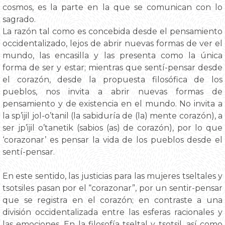
cosmos, es la parte en la que se comunican con lo
sagrado.
La razón tal como es concebida desde el pensamiento
occidentalizado, lejos de abrir nuevas formas de ver el
mundo, las encasilla y las presenta como la única
forma de ser y estar; mientras que sentí-pensar desde
el corazón, desde la propuesta filosófica de los
pueblos, nos invita a abrir nuevas formas de
pensamiento y de existencia en el mundo. No invita a
la sp’ijil jol-o’tanil (la sabiduría de (la) mente corazón), a
ser jp’ijil o’tanetik (sabios (as) de corazón), por lo que
‘corazonar’ es pensar la vida de los pueblos desde el
sentí-pensar.
En este sentido, las justicias para las mujeres tseltales y
tsotsiles pasan por el “corazonar”, por un sentir-pensar
que se registra en el corazón; en contraste a una
división occidentalizada entre las esferas racionales y
las emociones. En la filosofía tseltal y tsotsil, así como