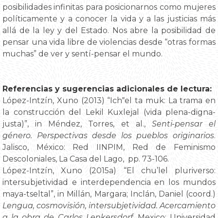
posibilidades infinitas para posicionarnos como mujeres
políticamente y a conocer la vida y a las justicias más
allá de la ley y del Estado. Nos abre la posibilidad de
pensar una vida libre de violencias desde “otras formas
muchas” de ver y sentí-pensar el mundo.
Referencias y sugerencias adicionales de lectura:
López-Intzín, Xuno (2013) “Ich‟el ta muk: La trama en
la construcción del Lekil Kuxlejal (vida plena-digna-
justa)”, in Méndez, Torres, et al.,
Senti-pensar el
género. Perspectivas desde los pueblos originarios
.
Jalisco, México: Red IINPIM, Red de Feminismo
Descoloniales, La Casa del Lago, pp. 73-106.
López-Intzín, Xuno (2015a) “El chu’lel pluriverso:
intersubjetividad e interdependencia en los mundos
maya-tseltal”, in Millán, Margara; Inclán, Daniel (coord.)
Lengua, cosmovisión, intersubjetividad. Acercamiento
a la obra de Carlos Lenkersdorf
. Mexico: Universidad