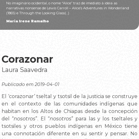
No imaginário ocidental, o nome “Alice” traz de imediato à ideia as
narrativas nonsense de Lewis Carroll – Alice’s Adventures in Wonderland
(1865) e Through the Looking Glass(...)
Maria Irene Ramalho
Corazonar
Laura Saavedra
Publicado em 2019-04-01
El ‘corazonar’ tseltal y tsotsil de la justicia se construye
en el contexto de las comunidades indígenas que
habitan en los Altos de Chiapas desde la concepción
del “
nosotros
”. El “
nosotros
” para las y los tseltales y
tsotsiles y otros pueblos indígenas en México tiene
una connotación diferente en su sentir y pensar. No