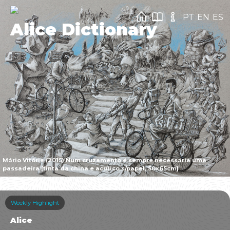
PT
EN
ES
Alice Dictionary
Mário Vitória (2015) Num cruzamento é sempre necessária uma
passadeira [tinta da china e acrílico s/papel, 50x65cm]
Weekly Highlight
Alice