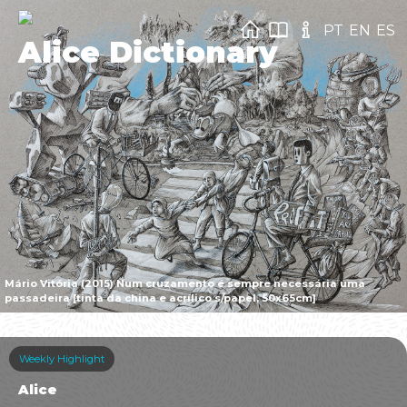
PT
EN
ES
Alice Dictionary
Mário Vitória (2015) Num cruzamento é sempre necessária uma
passadeira [tinta da china e acrílico s/papel, 50x65cm]
Weekly Highlight
Alice