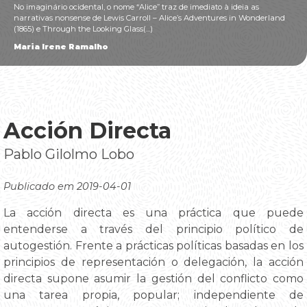
No imaginário ocidental, o nome “Alice” traz de imediato à ideia as
narrativas nonsense de Lewis Carroll – Alice’s Adventures in Wonderland
(1865) e Through the Looking Glass(...)
Maria Irene Ramalho
Acción Directa
Pablo Gilolmo Lobo
Publicado em 2019-04-01
La acción directa es una práctica que puede
entenderse a través del principio político de
autogestión. Frente a prácticas políticas basadas en los
principios de representación o delegación, la acción
directa supone asumir la gestión del conflicto como
una tarea propia, popular; independiente de