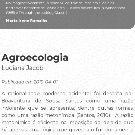
No imaginário ocidental, o nome “Alice” traz de imediato à ideia as
narrativas nonsense de Lewis Carroll – Alice’s Adventures in Wonderland
(1865) e Through the Looking Glass(...)
Maria Irene Ramalho
Agroecologia
Luciana Jacob
Publicado em 2019-04-01
A racionalidade moderna ocidental foi descrita por
Boaventura de Sousa Santos como uma razão
indolente que se apresenta, dentre outras formas,
como uma razão metonímica (Santos, 2010). A razão
metonímica é eficiente na imposição da ideia de que
há apenas uma lógica que governa o funcionamento