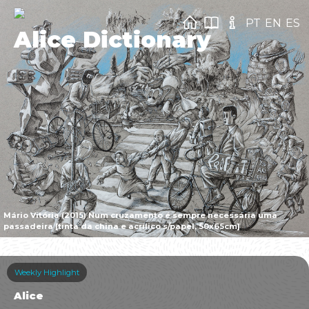
PT
EN
ES
Alice Dictionary
Mário Vitória (2015) Num cruzamento é sempre necessária uma
passadeira [tinta da china e acrílico s/papel, 50x65cm]
Weekly Highlight
Alice