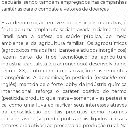
pecuária, sendo também empregados nas campanhas
sanitárias para o combate a vetores de doenças.
Essa denominação, em vez de pesticidas ou outras, é
fruto de uma ampla luta social travada inicialmente no
Brasil para a defesa da saúde pública, do meio
ambiente e da agricultura familiar. Os agroquímicos
(agrotóxicos mais os fertilizantes e adubos inorgânicos)
fazem parte do tripé tecnológico da agricultura
industrial capitalista (ou agronegócio) desenvolvida no
século XX, junto com a mecanização e as sementes
transgênicas. A denominação pesticida (
pesticide
em
inglês), mantida pelo forte lobby da indústria química
internacional, reforça o caráter positivo do termo
(pesticida, produto que mata – somente – as pestes) e
cai como uma luva ao ratificar seus interesses através
da consolidação de tais produtos como insumos
indispensáveis (segundo profissionais ligados a esses
setores produtivos) ao processo de produção rural. Na