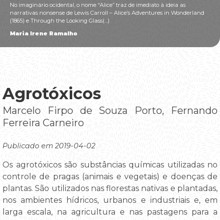
No imaginário ocidental, o nome “Alice” traz de imediato à ideia as
narrativas nonsense de Lewis Carroll – Alice’s Adventures in Wonderland
(1865) e Through the Looking Glass(...)
Maria Irene Ramalho
Agrotóxicos
Marcelo Firpo de Souza Porto, Fernando
Ferreira Carneiro
Publicado em 2019-04-02
Os agrotóxicos são substâncias químicas utilizadas no
controle de pragas (animais e vegetais) e doenças de
plantas. São utilizados nas florestas nativas e plantadas,
nos ambientes hídricos, urbanos e industriais e, em
larga escala, na agricultura e nas pastagens para a