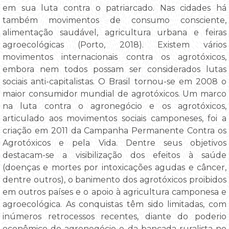
em sua luta contra o patriarcado. Nas cidades há
também movimentos de consumo consciente,
alimentação saudável, agricultura urbana e feiras
agroecológicas (Porto, 2018). Existem vários
movimentos internacionais contra os agrotóxicos,
embora nem todos possam ser considerados lutas
sociais anti-capitalistas. O Brasil tornou-se em 2008 o
maior consumidor mundial de agrotóxicos. Um marco
na luta contra o agronegócio e os agrotóxicos,
articulado aos movimentos sociais camponeses, foi a
criação em 2011 da Campanha Permanente Contra os
Agrotóxicos e pela Vida. Dentre seus objetivos
destacam-se a visibilização dos efeitos à saúde
(doenças e mortes por intoxicações agudas e câncer,
dentre outros), o banimento dos agrotóxicos proibidos
em outros países e o apoio à agricultura camponesa e
agroecológica. As conquistas têm sido limitadas, com
inúmeros retrocessos recentes, diante do poderio
econômico do agronegócio e da bancada ruralista no