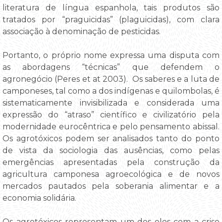
literatura de língua espanhola, tais produtos são
tratados por “praguicidas” (plaguicidas), com clara
associação à denominação de pesticidas.
Portanto, o próprio nome expressa uma disputa com
as abordagens “técnicas” que defendem o
agronegócio (Peres et at 2003). Os saberes e a luta de
camponeses, tal como a dos indígenas e quilombolas, é
sistematicamente invisibilizada e considerada uma
expressão do “atraso” científico e civilizatório pela
modernidade eurocêntrica e pelo pensamento abissal.
Os agrotóxicos podem ser analisados tanto do ponto
de vista da sociologia das ausências, como pelas
emergências apresentadas pela construção da
agricultura camponesa agroecológica e de novos
mercados pautados pela soberania alimentar e a
economia solidária.
Os agrotóxicos representam um dos elos com a crise