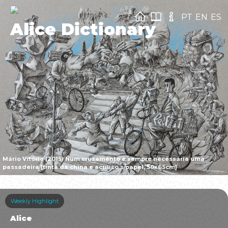
PT
EN
ES
Alice Dictionary
Mário Vitória (2015) Num cruzamento é sempre necessária uma
passadeira [tinta da china e acrílico s/papel, 50x65cm]
Weekly Highlight
Alice