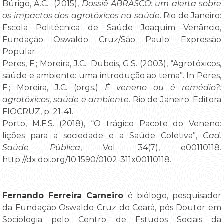
Búrigo, A.C. (2015),
Dossiê ABRASCO: um alerta sobre
os impactos dos agrotóxicos na saúde
. Rio de Janeiro:
Escola Politécnica de Saúde Joaquim Venâncio,
Fundação Oswaldo Cruz/São Paulo: Expressão
Popular.
Peres, F.; Moreira, J.C.; Dubois, G.S. (2003), “Agrotóxicos,
saúde e ambiente: uma introdução ao tema”. In Peres,
F.; Moreira, J.C. (orgs.)
É veneno ou é remédio?:
agrotóxicos, saúde e ambiente
. Rio de Janeiro: Editora
FIOCRUZ, p. 21-41.
Porto, M.F.S. (2018), “O trágico Pacote do Veneno:
lições para a sociedade e a Saúde Coletiva”,
Cad.
Saúde Pública
, Vol. 34(7), e00110118.
http://dx.doi.org/10.1590/0102-311x00110118.
Fernando Ferreira Carneiro
é biólogo, pesquisador
da Fundação Oswaldo Cruz do Ceará, pós Doutor em
Sociologia pelo Centro de Estudos Sociais da