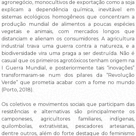
agronegócio, monocultivos de exportação como a soja
explicam a dependência química, inevitável em
sistemas ecológicos homogêneos que concentram a
produção mundial de alimentos a poucas espécies
vegetais e animais, com mercados longos que
distanciam e alienam os consumidores. A agricultura
industrial trava uma guerra contra a natureza, e a
biodiversidade vira uma praga a ser destruída. Não é
casual que os primeiros agrotóxicos tenham origem na
I Guerra Mundial, e posteriormente tais “inovações”
transformaram-se num dos pilares da “Revolução
Verde” que prometia acabar com a fome no mundo
(Porto, 2018).
Os coletivos e movimentos sociais que participam das
resistências e alternativas são principalmente os
camponeses, agricultores familiares, indígenas,
quilombolas, extrativistas, pescadores artesanais,
dentre outros, além do forte destaque do feminismo