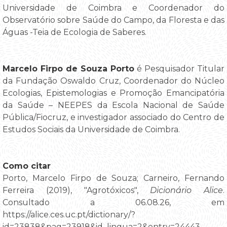
Universidade de Coimbra e Coordenador do
Observatório sobre Saúde do Campo, da Floresta e das
Águas -Teia de Ecologia de Saberes.
Marcelo Firpo de Souza Porto
é Pesquisador Titular
da Fundação Oswaldo Cruz, Coordenador do Núcleo
Ecologias, Epistemologias e Promoção Emancipatória
da Saúde – NEEPES da Escola Nacional de Saúde
Pública/Fiocruz, e investigador associado do Centro de
Estudos Sociais da Universidade de Coimbra.
Como citar
Porto, Marcelo Firpo de Souza; Carneiro, Fernando
Ferreira (2019), "Agrotóxicos",
Dicionário Alice
.
Consultado a 06.08.26, em
https://alice.ces.uc.pt/dictionary/?
id=23838&pag=23918&id_lingua=2&entry=24443.