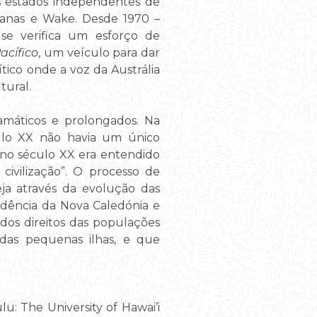
s estados independentes de
rianas e Wake. Desde 1970 –
se verifica um esforço de
acífico
, um veículo para dar
tico onde a voz da Austrália
tural.
amáticos e prolongados. Na
culo XX não havia um único
a no século XX era entendido
civilização”. O processo de
eja através da evolução das
dência da Nova Caledónia e
 dos direitos das populações
 das pequenas ilhas, e que
lu: The University of Hawai’i