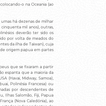
 colocando-o na Oceania (ao
.
– umas há dezenas de milhar
cinquenta mil anos), outras,
nésios deverão ter sido os
gido por volta de meados do
tes da ilha de Taiwan), cuja
ra de origem papua em partes
eus que se fixaram a partir
ão espanta que a maioria da
 USA (Havai, Midway, Samoa),
uai, Polinésia Francesa) ou
inadas por descendentes de
 Ilhas Salomão, Fiji, Papua
França (Nova Caledónia), ao