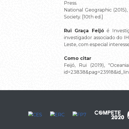
Press.
National Geographic (2015)
Society. [10th ed.]
Rui Graça Feijó
é Investi
investigador associado do I
Leste, com especial interes
Como citar
Feijó, Rui (2019), "Oceani
id=23838&pag=23918&id_lin