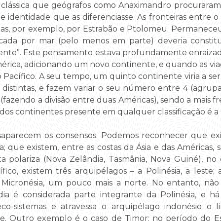
clássica que geógrafos como Anaximandro procuraram 
identidade que as diferenciasse. As fronteiras entre o 
tidas, por exemplo, por Estrabão e Ptolomeu. Permanec
cada por mar (pelo menos em parte) deveria constit
ente”. Este pensamento estava profundamente enraiz
érica, adicionando um novo continente, e quando as v
Pacífico. A seu tempo, um quinto continente viria a ser 
distintas, e fazem variar o seu número entre 4 (agrup
 7 (fazendo a divisão entre duas Américas), sendo a mais
os continentes presente em qualquer classificação é a
saparecem os consensos. Podemos reconhecer que exi
ia; que existem, entre as costas da Ásia e das Américas,
ta polariza (Nova Zelândia, Tasmânia, Nova Guiné), no
cífico, existem três arquipélagos – a Polinésia, a leste
e a Micronésia, um pouco mais a norte. No entanto, não
ndia é considerada parte integrante da Polinésia, e 
co-sistemas e atravessa o arquipélago indonésio o l
ue. Outro exemplo é o caso de Timor: no período do E