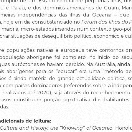
 compõe de um Estado Federal de pequenas ilhas, do
Nauru e Palau, e dos domínios americanos de Guam, Ma
eiras independências das ilhas da Oceania – que 
, hoje em dia consubstanciado no
Forum das Ilhas do P
maioria, micro-estados inseridos num contexto geo-polí
riar situações de desequilíbrio político, económico e cul
tre populações nativas e europeus teve contornos dr
população aborígene foi completo: no início do sé
nguas autóctones se haviam perdido. Na Austrália, aind
pais aborígenes para os “educar” era uma “método de 
es é ainda matéria de grande actualidade política, s
o com países dominadores (referendos sobre a indepen
 realizados até 2020), seja através do reconhecimento
asos constituem porção significativa dos habitantes
das.
icionais de leitura:
 Culture and History: the “Knowing” of Oceania
. Honolu