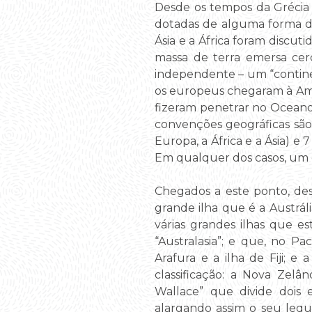
Desde os tempos da Grécia 
dotadas de alguma forma de 
Ásia e a África foram discu
massa de terra emersa cer
independente – um “contin
os europeus chegaram à Am
fizeram penetrar no Oceano 
convenções geográficas são 
Europa, a África e a Ásia) e
Em qualquer dos casos, um d
Chegados a este ponto, de
grande ilha que é a Austrál
várias grandes ilhas que es
“Australasia”; e que, no Pa
Arafura e a ilha de Fiji; 
classificação: a Nova Zelâ
Wallace” que divide dois e
alargando assim o seu leq