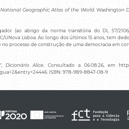
,
National Geographic Atlas of the World
. Washington 
gador (ao abrigo da norma transitória do DL 57/210
HC/UNova Lisboa. Ao longo dos últimos 15 anos, tem dedi
se no processo de construção de uma democracia em cont
a",
Dicionário Alice
. Consultado a 06.08.26, em https://
gua=2&entry=24446. ISBN: 978-989-8847-08-9