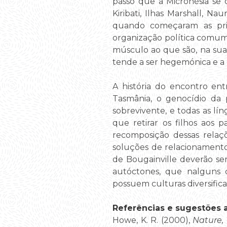
passo que a Micronésia se
Kiribati, Ilhas Marshall, 
quando começaram as prim
organização política comum
músculo ao que são, na sua 
tende a ser hegemónica e a c
A história do encontro en
Tasmânia, o genocídio da 
sobrevivente, e todas as lí
que retirar os filhos aos 
recomposição dessas relaçõ
soluções de relacionament
de Bougainville deverão ser
autóctones, que nalguns c
possuem culturas diversifica
Referências e sugestões ad
Howe, K. R. (2000),
Nature,