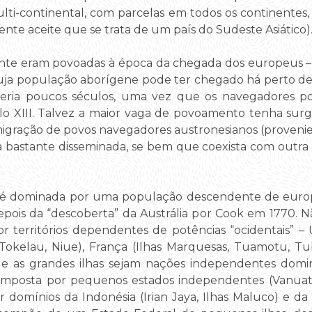
ti-continental, com parcelas em todos os continentes,
nte aceite que se trata de um país do Sudeste Asiático)
nente eram povoadas à época da chegada dos europeus 
cuja população aborígene pode ter chegado há perto de 
eria poucos séculos, uma vez que os navegadores poli
ulo XIII. Talvez a maior vaga de povoamento tenha sur
igração de povos navegadores austronesianos (provenien
ntra bastante disseminada, se bem que coexista com out
a é dominada por uma população descendente de europ
epois da “descoberta” da Austrália por Cook em 1770. N
por territórios dependentes de potências “ocidentais” –
 Tokelau, Niue), França (Ilhas Marquesas, Tuamotu, Tub
 que as grandes ilhas sejam nações independentes dom
mposta por pequenos estados independentes (Vanuatu,
domínios da Indonésia (Irian Jaya, Ilhas Maluco) e da 