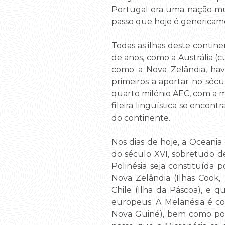
Portugal era uma nação mul
passo que hoje é genericame
Todas as ilhas deste conti
de anos, como a Austrália (
como a Nova Zelândia, hav
primeiros a aportar no séc
quarto milénio AEC, com a m
fileira linguística se enco
do continente.
Nos dias de hoje, a Oceani
do século XVI, sobretudo d
Polinésia seja constituída 
Nova Zelândia (Ilhas Cook,
Chile (Ilha da Páscoa), e
europeus. A Melanésia é co
Nova Guiné), bem como por 