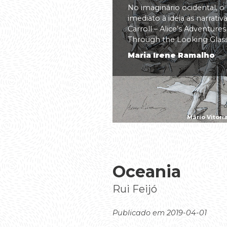
No imaginário ocidental, o
imediato à ideia as narrati
Carroll – Alice’s Adventure
Through the Looking Glass(.
Maria Irene Ramalho
Mário Vitóri
Oceania
Rui Feijó
Publicado em 2019-04-01