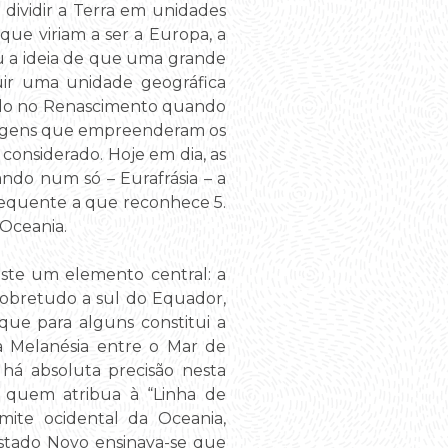
dividir a Terra em unidades
que viriam a ser a Europa, a
eu a ideia de que uma grande
uir uma unidade geográfica
ado no Renascimento quando
iagens que empreenderam os
considerado. Hoje em dia, as
ando num só – Eurafrásia – a
 frequente a que reconhece 5.
 Oceania.
ste um elemento central: a
 sobretudo a sul do Equador,
 que para alguns constitui a
; a Melanésia entre o Mar de
 há absoluta precisão nesta
há quem atribua à “Linha de
imite ocidental da Oceania,
stado Novo ensinava-se que