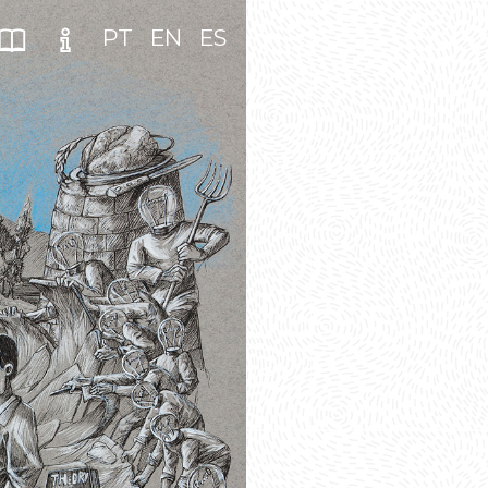
PT
EN
ES