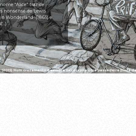
 nome “Alice” traz de
vas nonsense de Lewis
s in Wonderland (1865) e
..)
a (2015) Num cruzamento é sempre necessária uma passadeira [tinta da 