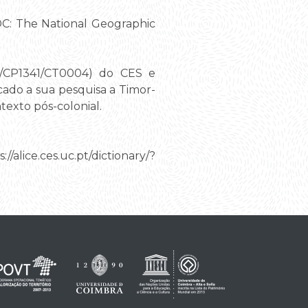
DC: The National Geographic
6/CP1341/CT0004) do CES e
cado a sua pesquisa a Timor-
exto pós-colonial.
alice.ces.uc.pt/dictionary/?