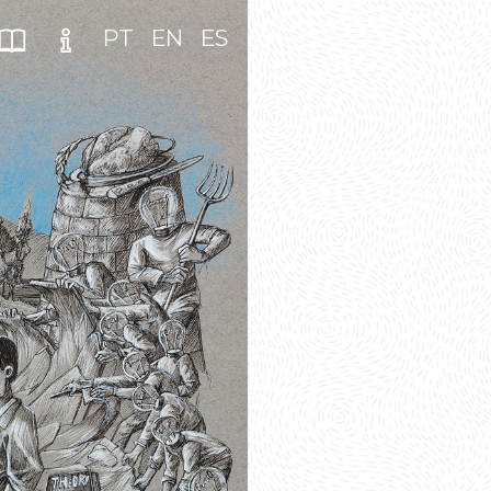
PT
EN
ES