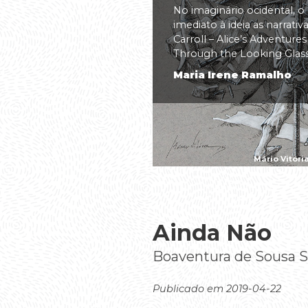
No imaginário ocidental, o
imediato à ideia as narrati
Carroll – Alice’s Adventure
Through the Looking Glass(.
Maria Irene Ramalho
Mário Vitóri
Ainda Não
Boaventura de Sousa 
Publicado em 2019-04-22