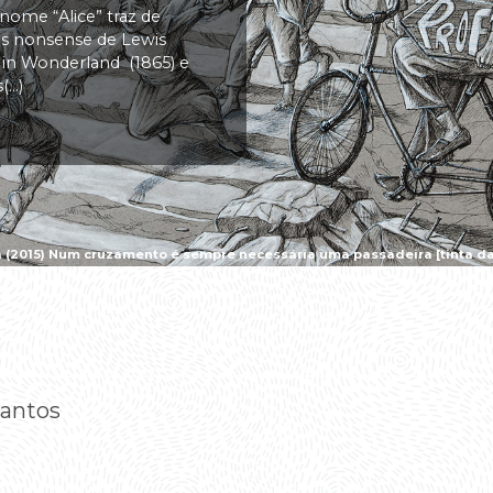
 nome “Alice” traz de
vas nonsense de Lewis
s in Wonderland (1865) e
..)
a (2015) Num cruzamento é sempre necessária uma passadeira [tinta da 
Santos