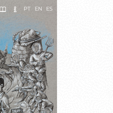
PT
EN
ES