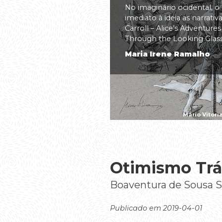
No imaginário ocidental, o
imediato à ideia as narrati
Carroll – Alice’s Adventure
Through the Looking Glass(.
Maria Irene Ramalho
Mário Vitóri
Otimismo Trá
Boaventura de Sousa 
Publicado em 2019-04-01