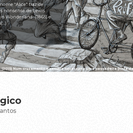
 nome “Alice” traz de
vas nonsense de Lewis
s in Wonderland (1865) e
..)
a (2015) Num cruzamento é sempre necessária uma passadeira [tinta da 
gico
Santos