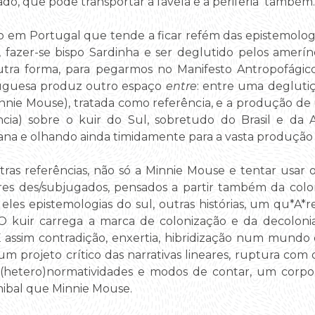
zado, que pode transportar a favela e a periferia também.
 em Portugal que tende a ficar refém das epistemologia
s, fazer-se bispo Sardinha e ser deglutido pelos amerín
tra forma, para pegarmos no Manifesto Antropofágic
rtuguesa produz outro espaço
entre
: entre uma deglutiç
nie Mouse), tratada como referência, e a produção de
ncia) sobre o kuir do Sul, sobretudo do Brasil e da 
cana e olhando ainda timidamente para a vasta produção
tras referências, não só a Minnie Mouse e tentar usar 
es des/subjugados, pensados a partir também da coloni
eles epistemologias do sul, outras histórias, um qu*A
O kuir carrega a marca de colonização e da decolonia
ssim contradição, enxertia, hibridização num mundo cap
 projeto crítico das narrativas lineares, ruptura com 
(hetero)normatividades e modos de contar, um corpo
anibal que Minnie Mouse.