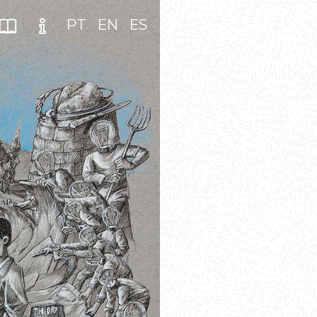
PT
EN
ES