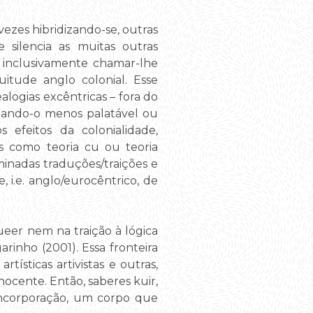
vezes hibridizando-se, outras
 silencia as muitas outras
a inclusivamente chamar-lhe
itude anglo colonial. Esse
logias excêntricas – fora do
ornando-o menos palatável ou
efeitos da colonialidade,
as como teoria cu ou teoria
minadas traduções/traições e
.e. anglo/eurocêntrico, de
eer nem na traição à lógica
arinho (2001). Essa fronteira
ísticas artivistas e outras,
ocente. Então, saberes kuir,
 incorporação, um corpo que