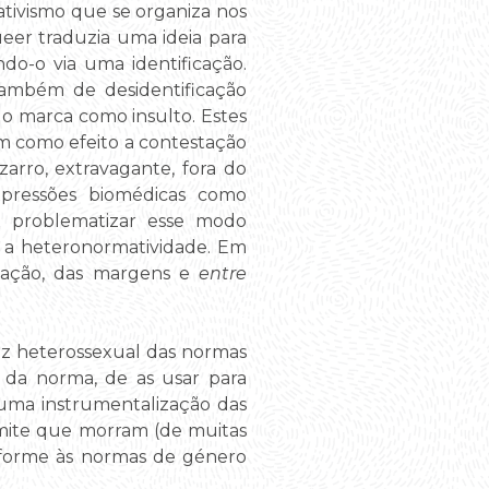
ativismo que se organiza nos
eer traduzia uma ideia para
o-o via uma identificação.
 também de desidentificação
 o marca como insulto. Estes
m como efeito a contestação
zarro, extravagante, fora do
xpressões biomédicas como
de problematizar esse modo
a a heteronormatividade. Em
bação, das margens e
entre
riz heterossexual das normas
s da norma, de as usar para
, uma instrumentalização das
mite que morram (de muitas
nforme às normas de género