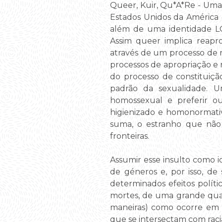
Queer, Kuir, Qu*A*Re - Uma 
Estados Unidos da América 
além de uma identidade LG
Assim queer implica reapro
através de um processo de r
processos de apropriação e
do processo de constituição
padrão da sexualidade. U
homossexual e preferir ou
higienizado e homonormativ
suma, o estranho que não
fronteiras.
Assumir esse insulto como i
de géneros e, por isso, de
determinados efeitos políti
mortes, de uma grande qua
maneiras) como ocorre em 
que se intersectam com racia