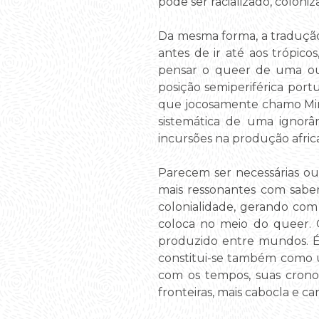
pode ser racializado, coloni
Da mesma forma, a tradução
antes de ir até aos trópico
pensar o queer de uma ou
posição semiperiférica po
que jocosamente chamo Min
sistemática de uma ignorâ
incursões na produção afri
Parecem ser necessárias ou
mais ressonantes com saber
colonialidade, gerando com 
coloca no meio do queer. 
produzido entre mundos. É a
constitui-se também como um
com os tempos, suas crono
fronteiras, mais cabocla e c