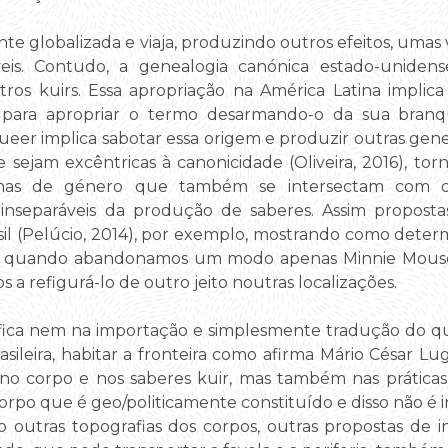
te globalizada e viaja, produzindo outros efeitos, umas 
eis. Contudo, a genealogia canónica estado-unidense
utros kuirs. Essa apropriação na América Latina implic
 para apropriar o termo desarmando-o da sua branqu
ueer implica sabotar essa origem e produzir outras genea
 sejam excêntricas à canonicidade (Oliveira, 2016), t
mas de género que também se intersectam com os 
, inseparáveis da produção de saberes. Assim propost
asil (Pelúcio, 2014), por exemplo, mostrando como deter
is quando abandonamos um modo apenas Minnie Mouse, i
a refigurá-lo de outro jeito noutras localizações.
fica nem na importação e simplesmente tradução do qu
sileira, habitar a fronteira como afirma Mário César Lug
 corpo e nos saberes kuir, mas também nas práticas art
po que é geo/politicamente constituído e disso não é in
o outras topografias dos corpos, outras propostas de