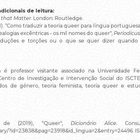
icionais de leitura:
 that Matter
. London: Routledge.
1). “Como traduzir a teoria queer para língua portuguesa
nealogias excêntricas - os mil nomes do queer",
Periodicus
"Traduções e torções ou o que se quer dizer quando 
a
é professor visitante associado na Universidade F
Centro de Investigação e Intervenção Social do ISCTE -
os de género, teoria feminista, teoria queer e estud
l de (2019), "Queer",
Dicionário Alice
. Cons
ctionary/?id=23838&pag=23918&id_lingua=2&entry=24496. 