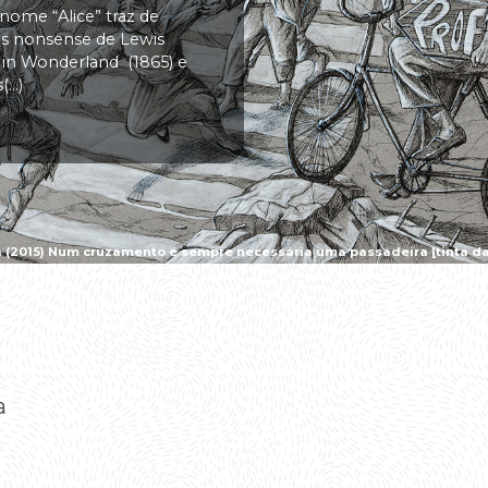
 nome “Alice” traz de
vas nonsense de Lewis
s in Wonderland (1865) e
..)
a (2015) Num cruzamento é sempre necessária uma passadeira [tinta da 
a