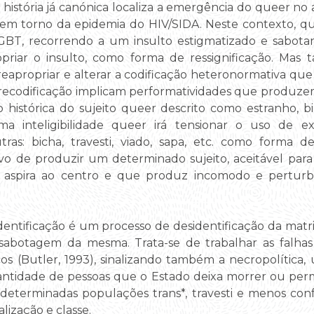
história já canónica localiza a emergência do queer no 
em torno da epidemia do HIV/SIDA. Neste contexto, qu
BT, recorrendo a um insulto estigmatizado e sabotand
priar o insulto, como forma de ressignificação. Mas
eapropriar e alterar a codificação heteronormativa que
 recodificação implicam performatividades que produze
 histórica do sujeito queer descrito como estranho, bi
ma inteligibilidade queer irá tensionar o uso de e
tras: bicha, travesti, viado, sapa, etc. como forma 
o de produzir um determinado sujeito, aceitável par
 aspira ao centro e que produz incomodo e pertur
dentificação é um processo de desidentificação da mat
 sabotagem da mesma. Trata-se de trabalhar as falha
cos (Butler, 1993), sinalizando também a necropolítica
ntidade de pessoas que o Estado deixa morrer ou per
determinadas populações trans*, travesti e menos co
lização e classe.