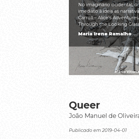
No imaginário ocidental, o
imediato à ideia as narrati
Carroll – Alice’s Adventure
Through the Looking Glass(.
Maria Irene Ramalho
Mário Vitóri
Queer
João Manuel de Oliveir
Publicado em 2019-04-01