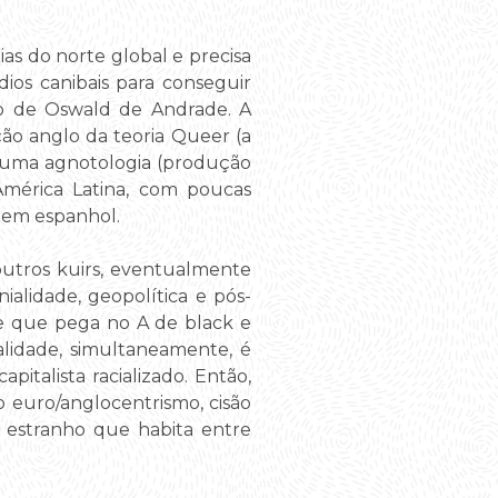
s do norte global e precisa
dios canibais para conseguir
o de Oswald de Andrade. A
ão anglo da teoria Queer (a
 uma agnotologia (produção
América Latina, com poucas
 em espanhol.
outros kuirs, eventualmente
alidade, geopolítica e pós-
*re que pega no A de black e
lidade, simultaneamente, é
italista racializado. Então,
o euro/anglocentrismo, cisão
 estranho que habita entre