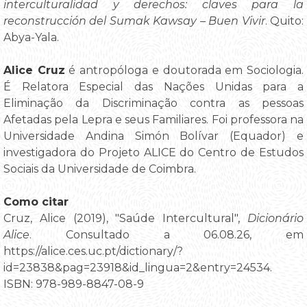
interculturalidad y derechos: claves para la
reconstrucción del Sumak Kawsay – Buen Vivir
. Quito:
Abya-Yala.
Alice Cruz
é antropóloga e doutorada em Sociologia.
É Relatora Especial das Nações Unidas para a
Eliminação da Discriminação contra as pessoas
Afetadas pela Lepra e seus Familiares. Foi professora na
Universidade Andina Simón Bolívar (Equador) e
investigadora do Projeto ALICE do Centro de Estudos
Sociais da Universidade de Coimbra.
Como citar
Cruz, Alice (2019), "Saúde Intercultural",
Dicionário
Alice
. Consultado a 06.08.26, em
https://alice.ces.uc.pt/dictionary/?
id=23838&pag=23918&id_lingua=2&entry=24534.
ISBN: 978-989-8847-08-9