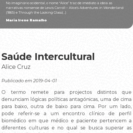
No imaginário ocidental, o nome “Alice” traz de imediato à ideia as
narrativas nonsense de Lewis Carroll – Alice’s Adventures in Wonderland
(1865) e Through the Looking Glass(...)
Maria Irene Ramalho
Saúde Intercultural
Alice Cruz
Publicado em 2019-04-01
O termo remete para projectos distintos que
denunciam lógicas políticas antagónicas, uma de cima
para baixo, outra de baixo para cima. Por um lado,
pode referir-se a um encontro clínico de perfil
biomédico em que médico e paciente pertencem a
diferentes culturas e no qual se busca superar as