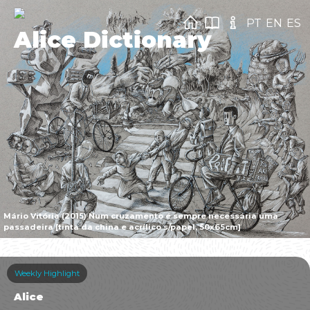
PT
EN
ES
Alice Dictionary
Mário Vitória (2015) Num cruzamento é sempre necessária uma
passadeira [tinta da china e acrílico s/papel, 50x65cm]
Weekly Highlight
Alice