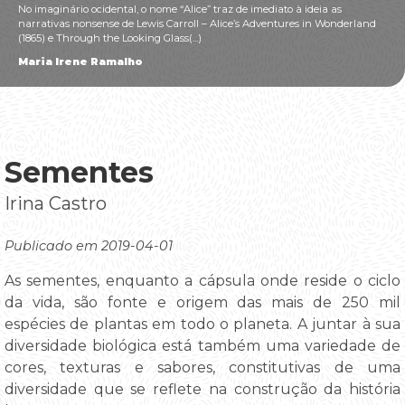
No imaginário ocidental, o nome “Alice” traz de imediato à ideia as
narrativas nonsense de Lewis Carroll – Alice’s Adventures in Wonderland
(1865) e Through the Looking Glass(...)
Maria Irene Ramalho
Sementes
Irina Castro
Publicado em 2019-04-01
As sementes, enquanto a cápsula onde reside o ciclo
da vida, são fonte e origem das mais de 250 mil
espécies de plantas em todo o planeta. A juntar à sua
diversidade biológica está também uma variedade de
cores, texturas e sabores, constitutivas de uma
diversidade que se reflete na construção da história