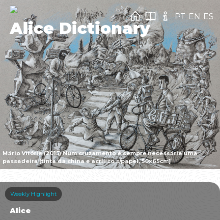
PT
EN
ES
Alice Dictionary
Mário Vitória (2015) Num cruzamento é sempre necessária uma
passadeira [tinta da china e acrílico s/papel, 50x65cm]
Weekly Highlight
Alice