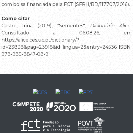
com bolsa financiada pela FCT (SFRH/BD/117707/2016).
Como citar
Castro, Irina (2019), "Sementes",
Dicionário Alice
.
Consultado a 06.08.26, em
https://alice.ces.uc.pt/dictionary/?
id=23838&pag=23918&id_lingua=2&entry=24536. ISBN:
978-989-8847-08-9