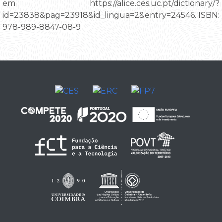
em https://alice.ces.uc.pt/dictionary/?
id=23838&pag=23918&id_lingua=2&entry=24546. ISBN:
978-989-8847-08-9