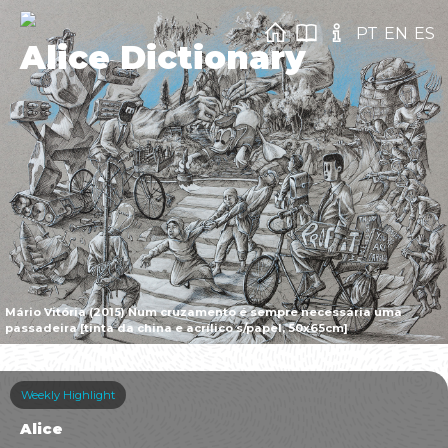
PT
EN
ES
Alice Dictionary
Mário Vitória (2015) Num cruzamento é sempre necessária uma
passadeira [tinta da china e acrílico s/papel, 50x65cm]
Weekly Highlight
Alice