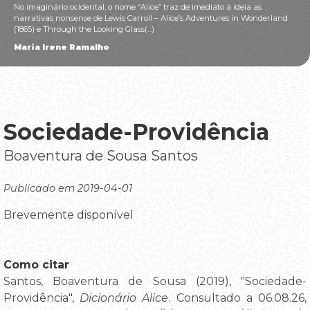
No imaginário ocidental, o nome “Alice” traz de imediato à ideia as
narrativas nonsense de Lewis Carroll – Alice’s Adventures in Wonderland
(1865) e Through the Looking Glass(...)
Maria Irene Ramalho
Sociedade-Providência
Boaventura de Sousa Santos
Publicado em 2019-04-01
Brevemente disponível
Como citar
Santos, Boaventura de Sousa (2019), "Sociedade-
Providência",
Dicionário Alice
. Consultado a 06.08.26,