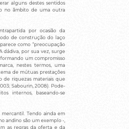
rar alguns destes sentidos
rio no âmbito de uma outra
trapartida por ocasião da
 modo de construção do laço
e aparece como “preocupação
A dádiva, por sua vez, surge
 conformando um compromisso
 marca, nestes termos, uma
istema de mútuas prestações
o de riquezas materiais que
003; Sabourin, 2008). Pode-
os internos, baseando-se
o mercantil. Tendo ainda em
ano andino são um exemplo -,
am as regras da oferta e da