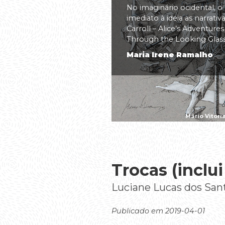
No imaginário ocidental, o
imediato à ideia as narrati
Carroll – Alice’s Adventure
Through the Looking Glass(.
Maria Irene Ramalho
Mário Vitóri
Trocas (inclu
Luciane Lucas dos San
Publicado em 2019-04-01