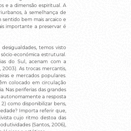
s e a dimensão espiritual. A
eriurbanos, à semelhança de
m sentido bem mais arcaico e
is importante a preservar é
 desigualdades, temos visto
sócio-económica estrutural.
gias do Sul, acenam com a
 2003). As trocas mercantis,
iras e mercados populares.
êm colocado em circulação
. Nas periferias das grandes
ndo autonomamente a resposta
2) como disponibilizar bens,
iedade? Importa referir que,
vista cujo ritmo destoa das
odutividades (Santos, 2006),