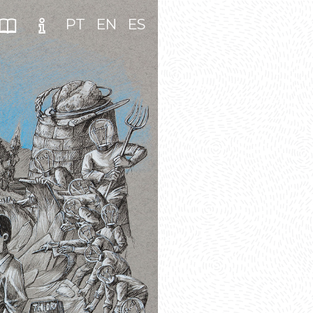
PT
EN
ES