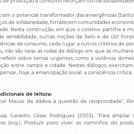
 de produção e consumo reforçam outras sociabilidades, 
stram o potencial transformador das emergências (Santos,
laços de solidariedade, fortalecem comunidades economi
e. Nesta construção, em que o coletivo partilha e mult
de sensibilidade, outras noções de belo e de útil flore
ências de consumo, cede lugar a outros critérios de p
es, não são raras as rodas de diálogo em que as mulhere
fletir sobre temas urgentes, como a violência domésti
ação entre campo e cidade. Nestes diálogos, exercitam
pensar, hoje, a emancipação social: a consciência crítica,
icionais de leitura:
rcel Mauss: da dádiva à questão da reciprocidade”,
Re
sa; Garavito, César Rodriguez (2003), “Para amplia
s (org.),
Produzir para viver: os caminhos da produ