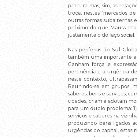
procura mas, sim, as relaçõ
troca, nestes ‘mercados de
outras formas subalternas e
próximo do que Mauss chamo
justamente o do laço social.
Nas periferias do Sul Glob
também uma importante arti
Ganham força e expressão
pertinência e a urgência de
neste contexto, ultrapass
Reunindo-se em grupos, m
saberes, bens e serviços, c
cidades, criam e adotam moe
para um duplo problema: 1) 
serviços e saberes na vizin
produzindo bens ligados ao
urgências do capital, estas