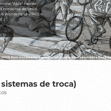
 nome “Alice” traz de
vas nonsense de Lewis
s in Wonderland (1865) e
..)
a (2015) Num cruzamento é sempre necessária uma passadeira [tinta da 
i sistemas de troca)
tos