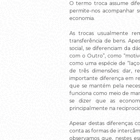
O termo troca assume dife
permite-nos acompanhar su
economia.
As trocas usualmente rem
transferência de bens. Ape
social, se diferenciam da 
com o Outro”, como “motivos
como uma espécie de “laço 
de três dimensões: dar, r
importante diferença em re
que se mantém pela necessi
funciona como meio de mant
se dizer que as economi
principalmente na reciprocid
Apesar destas diferenças c
conta as formas de intercâm
observamos que, nestes esp