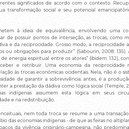
rentes significados de acordo com o contexto. Recupe
a transformação social e seu potencial emancipató
etem à ideia de equivalência, envolvendo uma con
sar de possuir pontos de interseção, as trocas, como
dádiva e da reciprocidade. Grosso modo, a reciprocidad
 ou obrigações para produzir” (Sabourin, 2008: 135). 
de energia espiritual entre os atores” (ibidem: 132),
eceber e retribuir. Uma economia da reciprocidade
lação às trocas económicas ocidentais. Nela, não é o s
dade de garantir a sobrevivência; antes, é a produçã
er a prestação da dádiva como lógica social (Temple, 2
as indígenas assumem esta lógica em seus circuit
ade e na redistribuição.
onceituais, nem toda troca se resume a uma transaçã
bio das economias indígenas - de que as feiras no altipl
aços da vivência originário-campesina, não predomin