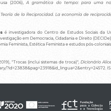
ousa (2006),
A gramática do tempo: para uma nova
,
Teoría de la Reciprocidad. La economía de reciproci
s
é investigadora do Centro de Estudos Sociais da Un
estigação em Democracia, Cidadania e Direito (DECIDe).
mia Feminista, Estética Feminista e estudos pós-coloniai
019), "Trocas (inclui sistemas de troca)",
Dicionário Alic
ctionary/?id=23838&pag=23918&id_lingua=2&entry=24572. 