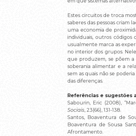
em que sistemas alternativos
Estes circuitos de troca mo
saberes das pessoas criam 
uma economia de proximidad
individuais, outros códigos 
usualmente marca as experi
no interior dos grupos. Nel
que produzem, se põem a re
soberania alimentar e a rel
sem as quais não se poderia 
das diferenças.
Referências e sugestões ad
Sabourin, Eric (2008), “Ma
Sociais
, 23(66), 131-138.
Santos, Boaventura de Sou
Boaventura de Sousa Santo
Afrontamento.