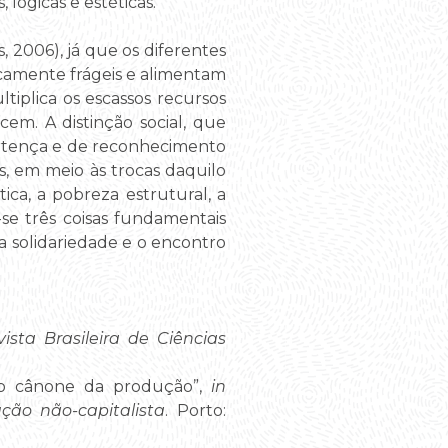
lógicas e estéticas.
 2006), já que os diferentes
camente frágeis e alimentam
iplica os escassos recursos
scem. A distinção social, que
ertença e de reconhecimento
s, em meio às trocas daquilo
ca, a pobreza estrutural, a
-se três coisas fundamentais
 a solidariedade e o encontro
vista Brasileira de Ciências
r o cânone da produção”,
in
ção não-capitalista
. Porto: