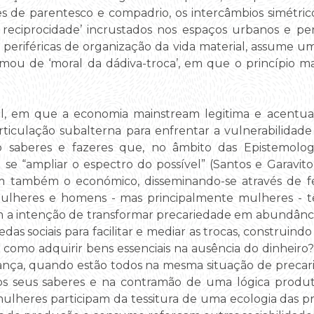
es de parentesco e compadrio, os intercâmbios simétrico
 reciprocidade’ incrustados nos espaços urbanos e p
 periféricas de organização da vida material, assume u
u de ‘moral da dádiva-troca’, em que o princípio ma
al, em que a economia mainstream legitima e acentua
culação subalterna para enfrentar a vulnerabilidade 
 saberes e fazeres que, no âmbito das Epistemolo
 se “ampliar o espectro do possível” (Santos e Garavito,
am também o económico, disseminando-se através de fe
ulheres e homens - mas principalmente mulheres - t
om a intenção de transformar precariedade em abundância
das sociais para facilitar e mediar as trocas, construi
como adquirir bens essenciais na ausência do dinheiro? 
hança, quando estão todos na mesma situação de precar
s seus saberes e na contramão de uma lógica produti
 mulheres participam da tessitura de uma ecologia das pr