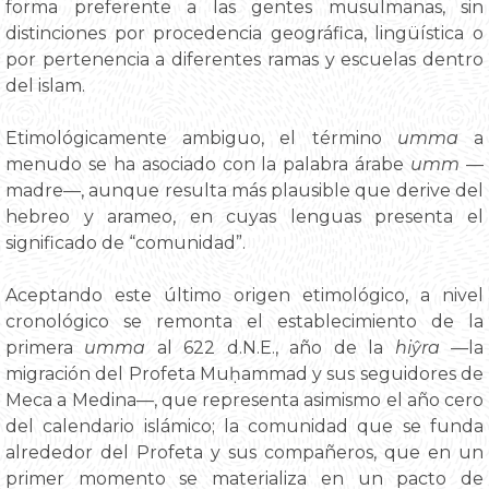
forma preferente a las gentes musulmanas, sin
distinciones por procedencia geográfica, lingüística o
por pertenencia a diferentes ramas y escuelas dentro
del islam.
Etimológicamente ambiguo, el término
umma
a
menudo se ha asociado con la palabra árabe
umm
—
madre—, aunque resulta más plausible que derive del
hebreo y arameo, en cuyas lenguas presenta el
significado de “comunidad”.
Aceptando este último origen etimológico, a nivel
cronológico se remonta el establecimiento de la
primera
umma
al 622 d.N.E., año de la
hiŷra
—la
migración del Profeta Muḥammad y sus seguidores de
Meca a Medina—, que representa asimismo el año cero
del calendario islámico; la comunidad que se funda
alrededor del Profeta y sus compañeros, que en un
primer momento se materializa en un pacto de