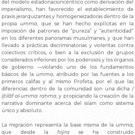
del modelo estadonacioncéntrico como derivación del
imperialismo, han favorecido el establecimiento de
praxis jerarquizantes y homogeneizadoras dentro de la
propia
umma
, que se han hecho explícitas en la
imposición de patrones de “pureza” y “autenticidad”
en los diferentes panoramas musulmanes, y que han
llevado a prácticas discriminatorias y violentas contra
colectivos críticos, o bien a la exclusión de grupos
considerados inferiores por los poderosos y los órganos
de gobierno —violando uno de los fundamentos
básicos de la
umma
, atribuido por las fuentes a los
primeros califas y al mismo Profeta, por el que las
diferencias dentro de la comunidad son una dicha /
ijtilāf al-umma raḥma
, y propiciando la creación de la
narrativa dominante acerca del islam como sistema
único y absoluto.
La migración representa la base misma de la
umma,
que desde la
hiŷra
se ha construido