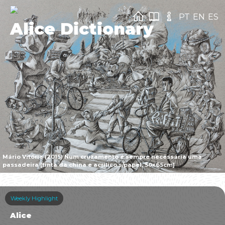
PT
EN
ES
Alice Dictionary
Mário Vitória (2015) Num cruzamento é sempre necessária uma
passadeira [tinta da china e acrílico s/papel, 50x65cm]
Weekly Highlight
Alice