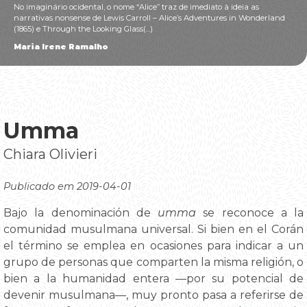
No imaginário ocidental, o nome “Alice” traz de imediato à ideia as
narrativas nonsense de Lewis Carroll – Alice’s Adventures in Wonderland
(1865) e Through the Looking Glass(...)
Maria Irene Ramalho
Umma
Chiara Olivieri
Publicado em 2019-04-01
Bajo la denominación de
umma
se reconoce a la
comunidad musulmana universal. Si bien en el Corán
el término se emplea en ocasiones para indicar a un
grupo de personas que comparten la misma religión, o
bien a la humanidad entera —por su potencial de
devenir musulmana—, muy pronto pasa a referirse de