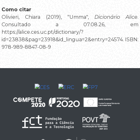
Como citar
Olivieri, Chiara (2019), "Umma",
Dicionário Alice
.
Consultado a 07.08.26, em
https://alice.ces.uc.pt/dictionary/?
id=23838&pag=23918&id_lingua=2&entry=24574. ISBN:
978-989-8847-08-9