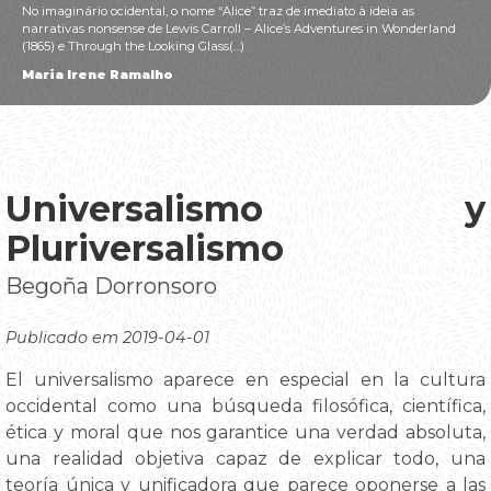
No imaginário ocidental, o nome “Alice” traz de imediato à ideia as
narrativas nonsense de Lewis Carroll – Alice’s Adventures in Wonderland
(1865) e Through the Looking Glass(...)
Maria Irene Ramalho
Universalismo y
Pluriversalismo
Begoña Dorronsoro
Publicado em 2019-04-01
El universalismo aparece en especial en la cultura
occidental como una búsqueda filosófica, científica,
ética y moral que nos garantice una verdad absoluta,
una realidad objetiva capaz de explicar todo, una
teoría única y unificadora que parece oponerse a las