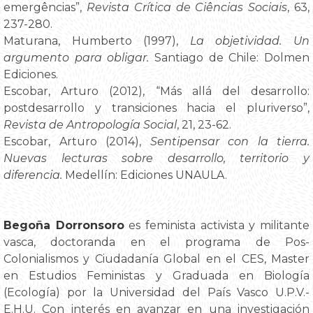
emergências”,
Revista Crítica de Ciências Sociais
, 63,
237-280.
Maturana, Humberto (1997),
La objetividad. Un
argumento para obligar.
Santiago de Chile: Dolmen
Ediciones.
Escobar, Arturo (2012), “Más allá del desarrollo:
postdesarrollo y transiciones hacia el pluriverso”,
Revista de Antropología Social
, 21, 23-62.
Escobar, Arturo (2014),
Sentipensar con la tierra.
Nuevas lecturas sobre desarrollo, territorio y
diferencia.
Medellín: Ediciones UNAULA.
Begoña Dorronsoro
es feminista activista y militante
vasca, doctoranda en el programa de Pos-
Colonialismos y Ciudadanía Global en el CES, Master
en Estudios Feministas y Graduada en Biología
(Ecología) por la Universidad del País Vasco U.P.V.-
E.H.U. Con interés en avanzar en una investigación