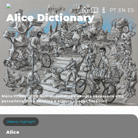
PT
EN
ES
Alice Dictionary
Mário Vitória (2015) Num cruzamento é sempre necessária uma
passadeira [tinta da china e acrílico s/papel, 50x65cm]
Weekly Highlight
Alice