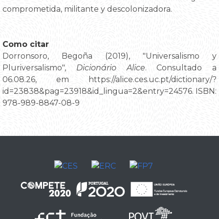
comprometida, militante y descolonizadora.
Como citar
Dorronsoro, Begoña (2019), "Universalismo y
Pluriversalismo",
Dicionário Alice
. Consultado a
06.08.26, em https://alice.ces.uc.pt/dictionary/?
id=23838&pag=23918&id_lingua=2&entry=24576. ISBN:
978-989-8847-08-9