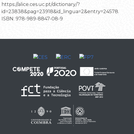
https://alice.ces.uc.pt/dictionary/?
id=23838&pag=23918&id_lingua=2&entry=24578.
ISBN: 978-989-8847-08-9