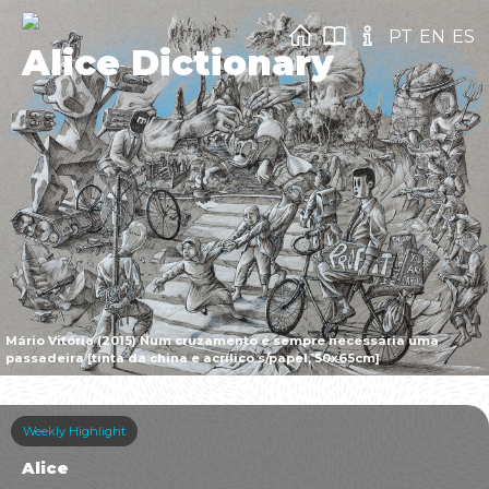
PT
EN
ES
Alice Dictionary
Mário Vitória (2015) Num cruzamento é sempre necessária uma
passadeira [tinta da china e acrílico s/papel, 50x65cm]
Weekly Highlight
Alice