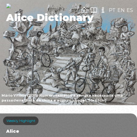
PT
EN
ES
Alice Dictionary
Mário Vitória (2015) Num cruzamento é sempre necessária uma
passadeira [tinta da china e acrílico s/papel, 50x65cm]
Weekly Highlight
Alice