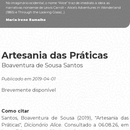
No imaginário ocidental, o nome “Alice” traz de imediato à ideia as
narrativas nonsense de Lewis Carroll – Alice’s Adventures in Wonderland
(1865) e Through the Looking Glass(...)
Maria Irene Ramalho
Artesania das Práticas
Boaventura de Sousa Santos
Publicado em 2019-04-01
Brevemente disponível
Como citar
Santos, Boaventura de Sousa (2019), "Artesania das
Práticas",
Dicionário Alice
. Consultado a 06.08.26, em