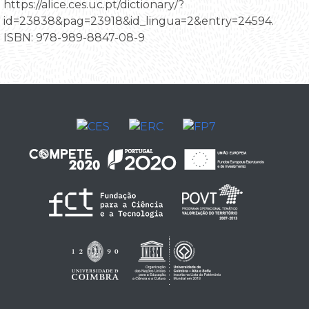
https://alice.ces.uc.pt/dictionary/?
id=23838&pag=23918&id_lingua=2&entry=24594.
ISBN: 978-989-8847-08-9