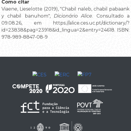
Como citar
Viaene, Lieselotte (2019), "Chabil naleb, chabil pabaank
y chabil banuhom",
Dicionário Alice
. Consultado a
09.08.26, em https://alice.ces.uc.pt/dictionary/?
id=23838&pag=23918&id_lingua=2&entry=24618. ISBN:
978-989-8847-08-9