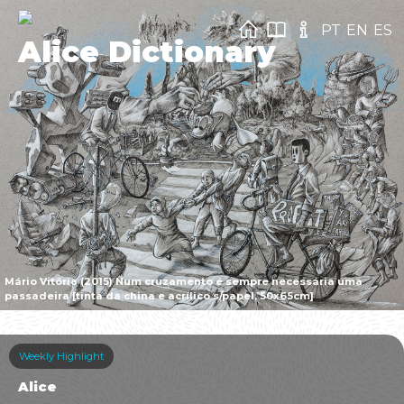
PT
EN
ES
Alice Dictionary
Mário Vitória (2015) Num cruzamento é sempre necessária uma
passadeira [tinta da china e acrílico s/papel, 50x65cm]
Weekly Highlight
Alice