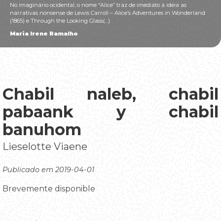
No imaginário ocidental, o nome “Alice” traz de imediato à ideia as
narrativas nonsense de Lewis Carroll – Alice’s Adventures in Wonderland
(1865) e Through the Looking Glass(...)
Maria Irene Ramalho
Chabil naleb, chabil
pabaank y chabil
banuhom
Lieselotte Viaene
Publicado em 2019-04-01
Brevemente disponible