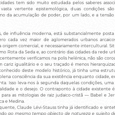
dades tem sido muito estudada pelos saberes associa
a vasta vertente epistemológica, duas condições são
o da acumulação de poder, por um lado, e a tensão di
s, de influência moderna, está substancialmente pos
o cada vez maior de aglomerados urbanos arcaicos
 origem comercial, e necessariamente intercultural. Si
omo Rota da Seda e, ao contrário das cidades da rede ur
entemente verificamos na polis helénica, não são coroa
cariz igualitário e o seu traçado é menos hierarquiza
conhecido deste modelo histórico, já tinha uma estrut
plena consciência da sua existência enquanto cidade, 
ta. Isso leva-nos à segunda daquelas condições, uma
realidade e o desejo. O contraponto à cidade existente
ido para as mitologias de raiz judaico-cristã — Babel 
ca e Medina.
nte, Claude Lévi-Stauss tinha já identificado e sinte
endo
ao mesmo tempo objecto de natureza e sujeito de 