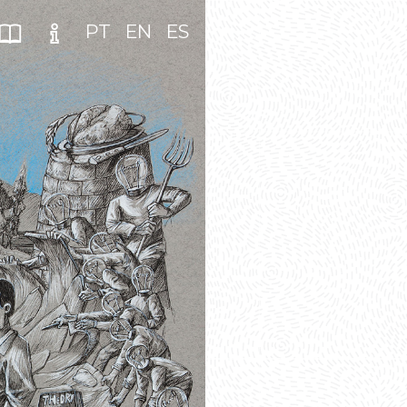
PT
EN
ES