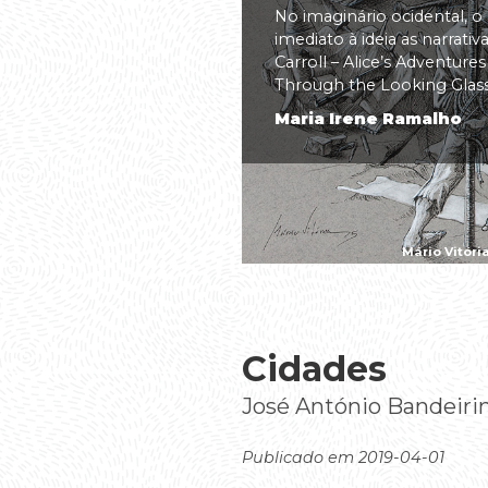
No imaginário ocidental, o
imediato à ideia as narrati
Carroll – Alice’s Adventure
Through the Looking Glass(.
Maria Irene Ramalho
Mário Vitóri
Cidades
José António Bandeiri
Publicado em 2019-04-01