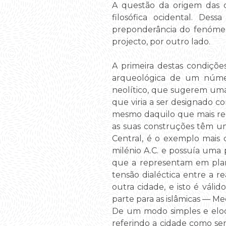
A questão da origem das ci
filosófica ocidental. Dess
preponderância do fenómen
projecto, por outro lado.
A primeira destas condiçõe
arqueológica de um númer
neolítico, que sugerem uma
que viria a ser designado c
mesmo daquilo que mais rec
as suas construções têm um 
Central, é o exemplo mais 
milénio A.C. e possuía uma 
que a representam em plan
tensão dialéctica entre a 
outra cidade, e isto é vál
parte para as islâmicas — Me
De um modo simples e eloque
referindo a cidade como s