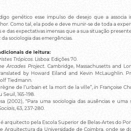
digo genético esse impulso de desejo que a associa i
or. Como tal, ela pode e deve munir-se de toda a experiê
vas e das expectativas imensas que a sua situação prese
 da sociologia das emergências.
icionais de leitura:
ristes Trópicos
. Lisboa: Edições 70.
he Arcades Project.
Cambridge, Massachusetts and Lo
Translated by Howard Eiland and Kevin McLaughlin. P
olf Tiedmann.
règne de l’urbain et la mort de la ville”,
in
Françoise Ch
u Seuil, 165-198.
a (2002), "Para uma sociologia das ausências e uma s
Sociais
, 63, 237-280.
é arquitecto pela Escola Superior de Belas-Artes do Por
e Arquitectura da Universidade de Coimbra, onde s