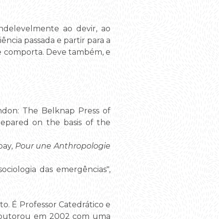
ndelevelmente ao devir, ao
ncia passada e partir para a
nte comporta. Deve também, e
ndon: The Belknap Press of
repared on the basis of the
oay,
Pour une Anthropologie
ociologia das emergências",
to. É Professor Catedrático e
e doutorou em 2002 com uma