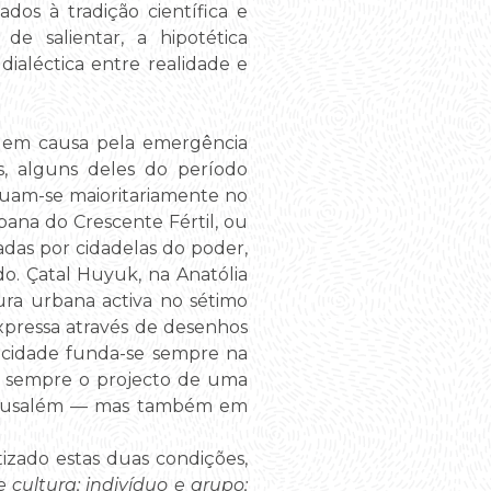
dos à tradição científica e
 de salientar, a hipotética
aléctica entre realidade e
ta em causa pela emergência
, alguns deles do período
tuam-se maioritariamente no
bana do Crescente Fértil, ou
das por cidadelas do poder,
do. Çatal Huyuk, na Anatólia
ura urbana activa no sétimo
expressa através de desenhos
 cidade funda-se sempre na
 é sempre o projecto de uma
e Jerusalém — mas também em
tizado estas duas condições,
cultura; indivíduo e grupo;