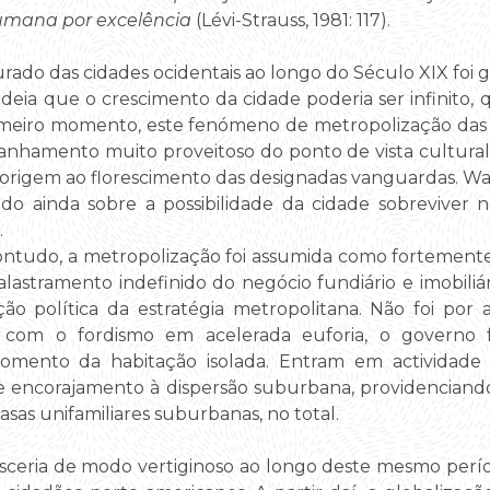
humana por excelência
(Lévi-Strauss, 1981: 117).
do das cidades ocidentais ao longo do Século XIX foi 
deia que o crescimento da cidade poderia ser infinito,
meiro momento, este fenómeno de metropolização das pri
nhamento muito proveitoso do ponto de vista cultural, 
u origem ao florescimento das designadas vanguardas. Wa
do ainda sobre a possibilidade da cidade sobreviver n
.
do, a metropolização foi assumida como fortemente l
astramento indefinido do negócio fundiário e imobiliá
ação política da estratégia metropolitana. Não foi por
 com o fordismo em acelerada euforia, o governo 
fomento da habitação isolada. Entram em actividade e
e encorajamento à dispersão suburbana, providenciando
asas unifamiliares suburbanas, no total.
ceria de modo vertiginoso ao longo deste mesmo períod