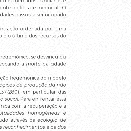
ão dos mercados fundiários e
ente política e negocial. O
cidades passou a ser ocupado
centração ordenada por uma
 é o último dos recursos do
 hegemónico, se desvinculou
rovocando a
morte
da cidade
sição hegemónica do modelo
lógicas de produção da não
237-280), em particular das
o social
. Para enfrentar essa
ónica com a recuperação e a
otalidades homogéneas e
tudo através da
ecologia de
os reconhecimentos
e da
dos