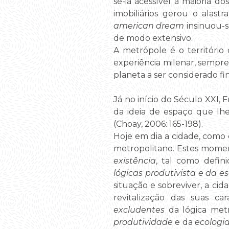
se-ia acessível à maioria d
imobiliários gerou o alast
american dream
insinuou-s
de modo extensivo.
A metrópole é o territóri
experiência milenar, sempr
planeta a ser considerado fin
Já no início do Século XXI,
da ideia de espaço que lhe
(Choay, 2006: 165-198).
Hoje em dia a cidade, com
metropolitano. Estes momen
existência
, tal como defin
lógicas produtivista e da 
situação e sobreviver, a c
revitalização das suas car
excludentes
da lógica met
produtividade
e da
ecologia