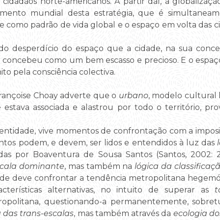
os cidadãos norte-americanos. A partir daí, a globalizaç
ramento mundial desta estratégia, que é simultaneam
e como padrão de vida global e o espaço em volta das 
o do desperdício do espaço que a cidade, na sua con
e concebeu como um bem escasso e precioso. E o espaço
ito pela consciência colectiva.
 Françoise Choay adverte que o
urbano
, modelo cultural
 estava associada e alastrou por todo o território, p
o entidade, vive momentos de confrontação com a impo
tos podem, e devem, ser lidos e entendidos à luz das
idas por Boaventura de Sousa Santos (Santos, 2002: 
escala dominante
, mas também na
lógica da classificaçã
idade deve confrontar a tendência metropolitana hegem
acterísticas alternativas, no intuito de superar as
t
ropolitana, questionando-a permanentemente, sobre
 das trans-escalas
, mas também através da
ecologia d