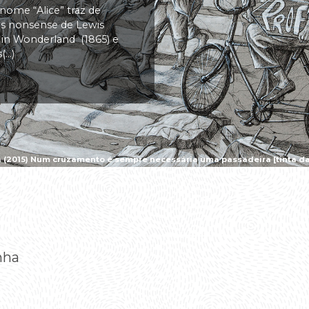
 nome “Alice” traz de
vas nonsense de Lewis
s in Wonderland (1865) e
..)
a (2015) Num cruzamento é sempre necessária uma passadeira [tinta da 
nha