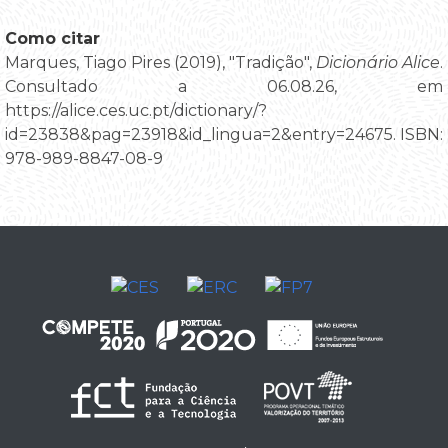
Como citar
Marques, Tiago Pires (2019), "Tradição",
Dicionário Alice
.
Consultado a 06.08.26, em
https://alice.ces.uc.pt/dictionary/?
id=23838&pag=23918&id_lingua=2&entry=24675. ISBN:
978-989-8847-08-9