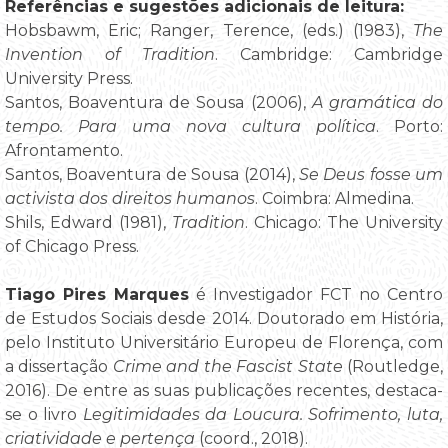
Referências e sugestões adicionais de leitura:
Hobsbawm, Eric; Ranger, Terence, (eds.) (1983),
The
Invention of Tradition
. Cambridge: Cambridge
University Press.
Santos, Boaventura de Sousa (2006),
A gramática do
tempo. Para uma nova cultura política
. Porto:
Afrontamento.
Santos, Boaventura de Sousa (2014),
Se Deus fosse um
activista dos direitos humanos
. Coimbra: Almedina.
Shils, Edward (1981),
Tradition
. Chicago: The University
of Chicago Press.
Tiago Pires Marques
é Investigador FCT no Centro
de Estudos Sociais desde 2014. Doutorado em História,
pelo Instituto Universitário Europeu de Florença, com
a dissertação
Crime and the Fascist State
(Routledge,
2016). De entre as suas publicações recentes, destaca-
se o livro
Legitimidades da Loucura. Sofrimento, luta,
criatividade e pertença
(coord., 2018).