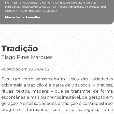
No imaginário ocidental, o nome “Alice” traz de imediato à ideia as
narrativas nonsense de Lewis Carroll – Alice’s Adventures in Wonderland
(1865) e Through the Looking Glass(...)
Maria Irene Ramalho
Tradição
Tiago Pires Marques
Publicado em 2019-04-02
Para um certo senso-comum típico das sociedades
ocidentais, a tradição é a parte da vida social – práticas,
rituais, textos, imagens – que se transmite, de forma
espontânea e mais ou menos imutável, de geração em
geração. Nestas sociedades, a tradição é contraposta ao
progresso, formando, com esta categoria, uma