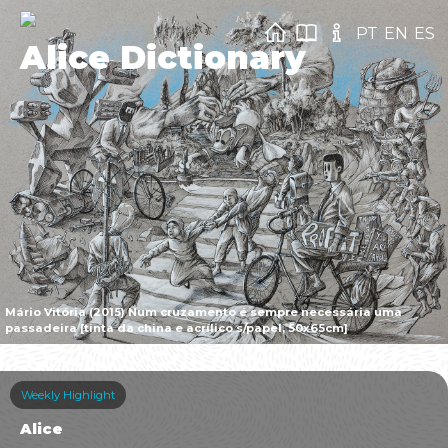
PT
EN
ES
Alice Dictionary
Mário Vitória (2015) Num cruzamento é sempre necessária uma
passadeira [tinta da china e acrílico s/papel, 50x65cm]
Weekly Highlight
Alice