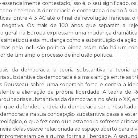
ssencialmente contestado, isso é, o seu significado, os 
s todo o tempo. A democracia é contestada devido à sua h
ticas. Entre 413 AC até o final da revolução francesa, o
egativa. Os mais de 100 anos que separam a reje
ão geral na Europa expressam uma mudança dramática n
is sintetizou esta mudança como a substituição da ação 
timas pela inclusão política. Ainda assim, não há um co
ior de um amplo processo de inclusão política.
ipais da democracia, a teoria substantiva, a teoria p
eoria substantiva da democracia é a mais antiga entre as 
s Rousseau sobre uma soberania forte e contra a ide
valente a alienação da própria liberdade. A teoria de 
rou teorias substantivas da democracia no século XX, ent
Jr que defendeu a ideia da democracia ser o resultad
, a democracia na sua concepção substantiva passa a est
teológico, o que fez com que esta teoria sofresse críticas
primeira delas esteve relacionada ao espaço aberto para di
omprometeram de alguma forma a liberdade. A segunda,