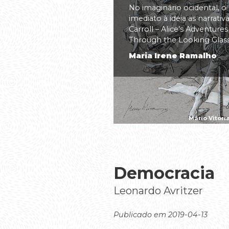
No imaginário ocidental, o
imediato à ideia as narrati
Carroll – Alice’s Adventure
Through the Looking Glass(.
Maria Irene Ramalho
Mário Vitóri
Democracia
Leonardo Avritzer
Publicado em 2019-04-13