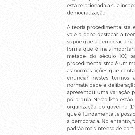
está relacionada a sua inca
democratização.
A teoria procedimentalista, 
vale a pena destacar a teo
supõe que a democracia nã
forma que é mais importan
metade do século XX, as
procedimentalismo é um mét
as normas ações que contam
enunciar nestes termos a
normatividade e deliberaçã
apresentou uma variação po
poliarquia. Nesta lista estã
organização do governo (Da
que é fundamental, a possib
a democracia. No entanto, f
padrão mais intenso de part