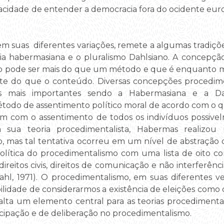
pacidade de entender a democracia fora do ocidente eur
em suas diferentes variações, remete a algumas tradiçõe
ria habermasiana e o pluralismo Dahlsiano. A concepçã
o pode ser mais do que um método e que é enquanto m
te do que o conteúdo. Diversas concepções procedim
 mais importantes sendo a Habermasiana e a Da
odo de assentimento político moral de acordo com o q
 com o assentimento de todos os indivíduos possivel
 sua teoria procedimentalista, Habermas realizou 
o, mas tal tentativa ocorreu em um nível de abstração 
lítica do procedimentalismo com uma lista de oito con
o direitos civis, direitos de comunicação e não interferên
hl, 1971). O procedimentalismo, em suas diferentes 
ilidade de considerarmos a existência de eleições como 
alta um elemento central para as teorias procedimenta
icipação e de deliberação no procedimentalismo.