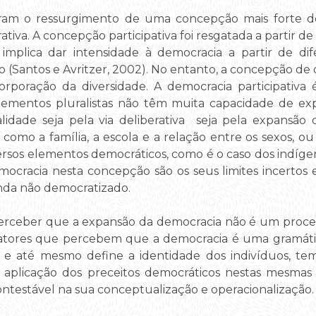
iram o ressurgimento de uma concepção mais forte d
iva. A concepção participativa foi resgatada a partir de
 implica dar intensidade à democracia a partir de d
o (Santos e Avritzer, 2002). No entanto, a concepção de 
rporação da diversidade. A democracia participativa
lementos pluralistas não têm muita capacidade de exp
alidade seja pela via deliberativa seja pela expansã
 como a família, a escola e a relação entre os sexos,
ersos elementos democráticos, como é o caso dos indígena
emocracia nesta concepção são os seus limites incertos
inda não democratizado.
erceber que a expansão da democracia não é um proces
tores que percebem que a democracia é uma gramátic
 e até mesmo define a identidade dos indivíduos, t
 aplicação dos preceitos democráticos nestas mesmas 
ntestável na sua conceptualização e operacionalização.