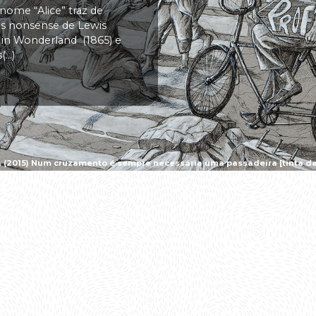
 nome “Alice” traz de
vas nonsense de Lewis
s in Wonderland (1865) e
..)
a (2015) Num cruzamento é sempre necessária uma passadeira [tinta da 