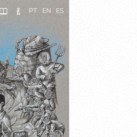
PT
EN
ES