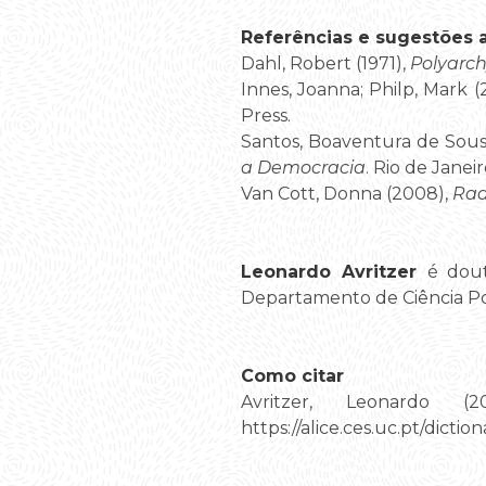
Referências e sugestões ad
Dahl, Robert (1971),
Polyarch
Innes, Joanna; Philp, Mark (
Press.
Santos, Boaventura de Sousa
a Democracia
. Rio de Janeiro
Van Cott, Donna (2008),
Rad
Leonardo Avritzer
é dout
Departamento de Ciência Po
Como citar
Avritzer, Leonardo (2
https://alice.ces.uc.pt/di