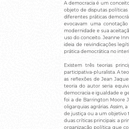
A democracia é um conceito e
objeto de disputas política
diferentes práticas democrá
evocavam uma conotação n
modernidade e sua aceitaç
uso do conceito. Jeanne Inn
ideia de reivindicações legí
prática democrática no inter
Existem três teorias princ
participativa-pluralista. A t
as reflexões de Jean Jaque
teoria do autor seria equi
democracia e igualdade e ge
foi a de Barrington Moore 
oligarquias agrárias. Assim
de justiça ou a um objetivo 
duas críticas principais: a 
organização política que c