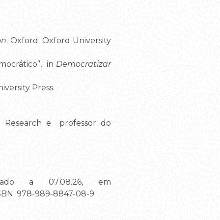
on
. Oxford: Oxford University
mocrático”, in
Democratizar
versity Press.
al Research e professor do
tado a 07.08.26, em
ISBN: 978-989-8847-08-9