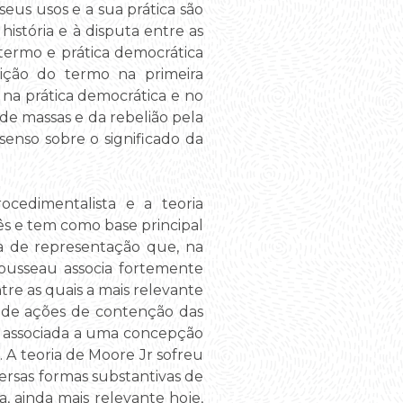
seus usos e a sua prática são
istória e à disputa entre as
 termo e prática democrática
ição do termo na primeira
a prática democrática e no
de massas e da rebelião pela
nsenso sobre o significado da
rocedimentalista e a teoria
três e tem como base principal
ia de representação que, na
Rousseau associa fortemente
re as quais a mais relevante
o de ações de contenção das
ar associada a uma concepção
. A teoria de Moore Jr sofreu
versas formas substantivas de
 ainda mais relevante hoje,