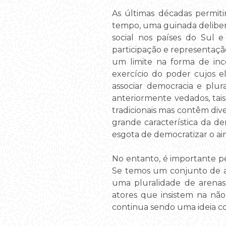
As últimas décadas permit
tempo, uma guinada deliberat
social nos países do Sul e
participação e representaçã
um limite na forma de inco
exercício do poder cujos e
associar democracia e plur
anteriormente vedados, tais
tradicionais mas contêm div
grande característica da d
esgota de democratizar o a
No entanto, é importante p
Se temos um conjunto de a
uma pluralidade de arenas
atores que insistem na não
continua sendo uma ideia co