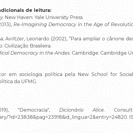
icionais de leitura:
y.
New Haven: Yale University Press.
2013),
Re-Imagining Democracy in the Age of Revoluti
; Avritzer, Leonardo (2002), “Para ampliar o cânone de
: Civilização Brasileira.
ical Democracy in the Andes
. Cambridge: Cambridge Uni
or em sociologia política pela New School for Soci
lítica da UFMG.
019), "Democracia",
Dicionário Alice
. Consul
ctionary/?id=23838&pag=23918&id_lingua=2&entry=24820. 