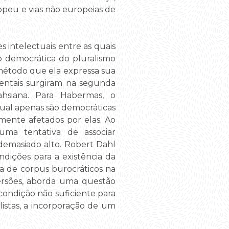
opeu e vias não europeias de
s intelectuais entre as quais
o democrática do pluralismo
étodo que ela expressa sua
entais surgiram na segunda
hsiana. Para Habermas, o
ual apenas são democráticas
mente afetados por elas. Ao
uma tentativa de associar
demasiado alto. Robert Dahl
dições para a existência da
cia de corpus burocráticos na
versões, aborda uma questão
condição não suficiente para
listas, a incorporação de um