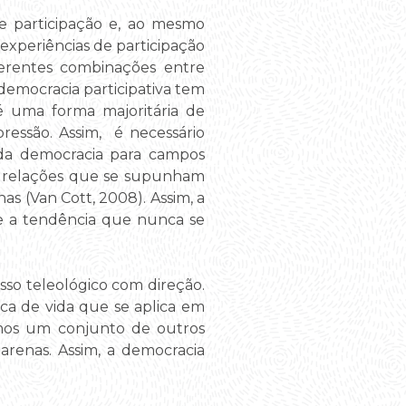
e participação e, ao mesmo
 experiências de participação
iferentes combinações entre
democracia participativa tem
 é uma forma majoritária de
ressão. Assim, é necessário
o da democracia para campos
 ou relações que se supunham
s (Van Cott, 2008). Assim, a
 e a tendência que nunca se
so teleológico com direção.
a de vida que se aplica em
emos um conjunto de outros
arenas. Assim, a democracia