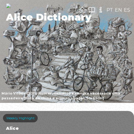
PT
EN
ES
Alice Dictionary
Mário Vitória (2015) Num cruzamento é sempre necessária uma
passadeira [tinta da china e acrílico s/papel, 50x65cm]
Weekly Highlight
Alice