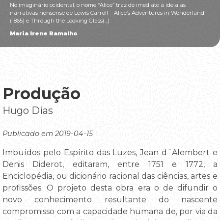
No imaginário ocidental, o nome “Alice” traz de imediato à ideia as
narrativas nonsense de Lewis Carroll – Alice’s Adventures in Wonderland
(1865) e Through the Looking Glass(...)
Maria Irene Ramalho
Produção
Hugo Dias
Publicado em 2019-04-15
Imbuídos pelo Espírito das Luzes, Jean d´Alembert e
Denis Diderot, editaram, entre 1751 e 1772, a
Enciclopédia, ou dicionário racional das ciências, artes e
profissões. O projeto desta obra era o de difundir o
novo conhecimento resultante do nascente
compromisso com a capacidade humana de, por via da