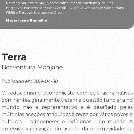
No imaginário ocidental, o nome “Alice” traz de imediato à ideia as
narrativas nonsense de Lewis Carroll – Alice’s Adventures in Wonderland
(1865) e Through the Looking Glass(...)
Maria Irene Ramalho
Terra
Boaventura Monjane
Publicado em 2019-04-30
O reducionismo economicista com que as narrativas
dominantes geralmente tratam a questão fundiária no
mundo não é representativo e é desafiado pelas
múltiplas aceções atribuídas à
terra
por vários povos e
culturas – camponeses e indígenas – do mundo. A
excessiva valorização do aspeto da produtividade da