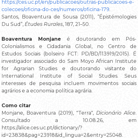
https://ces.uc.pt/en/publicacoes/outras-publicacoes-e-
colecoes/oficina-do-ces/numeros/oficina-179
.
Santos, Boaventura de Sousa (2011), “Épistémologies
Du Sud”,
Études Rurales
, 187, 21–50.
Boaventura Monjane
é doutorando em Pós-
Colonialismos e Cidadania Global, no Centro de
Estudos Sociais (bolseiro FCT: PD/BD/113919/2015). É
investigador associado do Sam Moyo African Institute
for Agrarian Studies e doutorando visitante do
International Institute of Social Studies. Seus
interesses de pesquisa incluem movimentos sociais
agrários e a economia política agrária.
Como citar
Monjane, Boaventura (2019), "Terra",
Dicionário Alice
.
Consultado a 10.08.26, em
https://alice.ces.uc.pt/dictionary/?
id=23838&pag=23918&id_lingua=2&entry=25048.