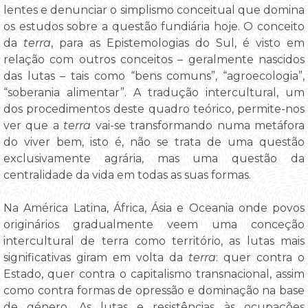
lentes e denunciar o simplismo conceitual que domina
os estudos sobre a questão fundiária hoje. O conceito
da
terra
, para as Epistemologias do Sul, é visto em
relação com outros conceitos – geralmente nascidos
das lutas – tais como “bens comuns”, “agroecologia”,
“soberania alimentar”. A tradução intercultural, um
dos procedimentos deste quadro teórico, permite-nos
ver que a
terra
vai-se transformando numa metáfora
do viver bem, isto é, não se trata de uma questão
exclusivamente agrária, mas uma questão da
centralidade da vida em todas as suas formas.
Na América Latina, África, Ásia e Oceania onde povos
originários gradualmente veem uma conceção
intercultural de terra como território, as lutas mais
significativas giram em volta da
terra
: quer contra o
Estado, quer contra o capitalismo transnacional, assim
como contra formas de opressão e dominação na base
de género. As lutas e resistências às ocupações