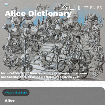
PT
EN
ES
Alice Dictionary
Mário Vitória (2015) Num cruzamento é sempre necessária uma
passadeira [tinta da china e acrílico s/papel, 50x65cm]
Weekly Highlight
Alice