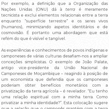
Por exemplo, a definição que a Organização das
Nações Unidas (ONU) dá à
terra
é meramente
tecnicista e exclui elementos relacionais entre a terra
enquanto “superfície terrestre” e os seres vivos
(humanos), minimizando aspetos identitários e de
cosmovisão. É portanto uma abordagem que está
refém do que é visível e tangível.
As experiências e conhecimentos de povos indígenas e
camponeses de várias culturas desafiam-nos a ampliar
conceções simplicistas. O exemplo de João Palate,
antigo vice-presidente da União Nacional de
Camponeses de Moçambique – reagindo à posição de
um economista que defendia que os camponeses
poderiam obter benefícios monetários com a
privatização da terra agrícola – é revelador. “Eu tenho
uma relação espiritual com a minha terra. Como
privatizar a minha identidade?”. Esta colocação sugere
que a relação que o camponês mantém com a terra