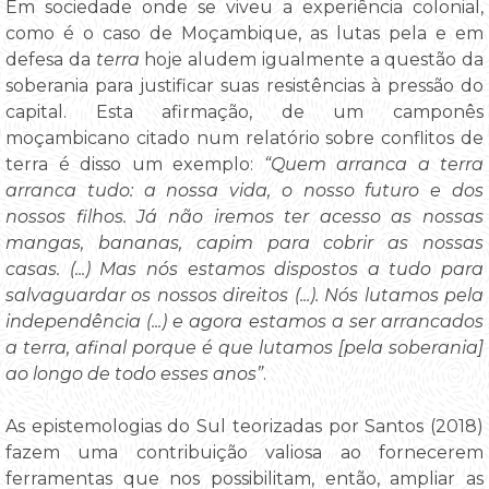
Em sociedade onde se viveu a experiência colonial,
como é o caso de Moçambique, as lutas pela e em
defesa da
terra
hoje aludem igualmente a questão da
soberania para justificar suas resistências à pressão do
capital. Esta afirmação, de um camponês
moçambicano citado num relatório sobre conflitos de
terra é disso um exemplo:
“Quem arranca a terra
arranca tudo: a nossa vida, o nosso futuro e dos
nossos filhos. Já não iremos ter acesso as nossas
mangas, bananas, capim para cobrir as nossas
casas. (...) Mas nós estamos dispostos a tudo para
salvaguardar os nossos direitos (...). Nós lutamos pela
independência (...) e agora estamos a ser arrancados
a terra, afinal porque é que lutamos [pela soberania]
ao longo de todo esses anos”
.
As epistemologias do Sul teorizadas por Santos (2018)
fazem uma contribuição valiosa ao fornecerem
ferramentas que nos possibilitam, então, ampliar as