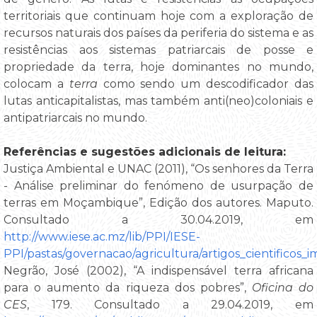
territoriais que continuam hoje com a exploração de
recursos naturais dos países da periferia do sistema e as
resistências aos sistemas patriarcais de posse e
propriedade da terra, hoje dominantes no mundo,
colocam a
terra
como sendo um descodificador das
lutas anticapitalistas, mas também anti(neo)coloniais e
antipatriarcais no mundo.
Referências e sugestões adicionais de leitura:
Justiça Ambiental e UNAC (2011), “Os senhores da Terra
- Análise preliminar do fenómeno de usurpação de
terras em Moçambique”, Edição dos autores. Maputo.
Consultado a 30.04.2019, em
http://www.iese.ac.mz/lib/PPI/IESE-
PPI/pastas/governacao/agricultura/artigos_cientificos_
Negrão, José (2002), “A indispensável terra africana
para o aumento da riqueza dos pobres”,
Oficina do
CES
, 179. Consultado a 29.04.2019, em