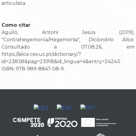
articulista.
Como citar
Aguiló, Antoni Jesús (2019),
"Contrahegemonía/Hegemonia",
Dicionário Alice
.
Consultado a 07.08.26, em
https://alice.ces.uc.pt/dictionary/?
id=23838&pag=23918&id_lingua=4&entry=24243.
ISBN: 978-989-8847-08-9