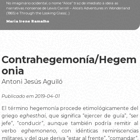
No imaginário ocidental, o nome “Alice” traz de imediato à ideia as
narrativas nonsense de Lewis Carroll – Alice’s Adventures in Wonderland
(1865) e Through the Looking Glass(...)
Maria Irene Ramalho
Contrahegemonía/Hegem
onia
Antoni Jesús Aguiló
Publicado em 2019-04-01
El término hegemonía procede etimológicamente del
griego
eghesthai
, que significa “ejercer de guía”, “ser
jefe”, “conducir”, aunque también podría remitir al
verbo
eghemoneno
, con idénticas reminiscencias
militares, y del que deriva “estar al frente”, “comandar”.