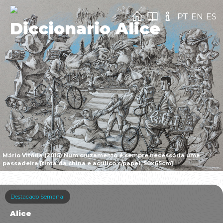
PT
EN
ES
Diccionario Alice
Mário Vitória (2015) Num cruzamento é sempre necessária uma
passadeira [tinta da china e acrílico s/papel, 50x65cm]
Destacado Semanal
Alice