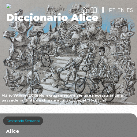
PT
EN
ES
Diccionario Alice
Mário Vitória (2015) Num cruzamento é sempre necessária uma
passadeira [tinta da china e acrílico s/papel, 50x65cm]
Destacado Semanal
Alice