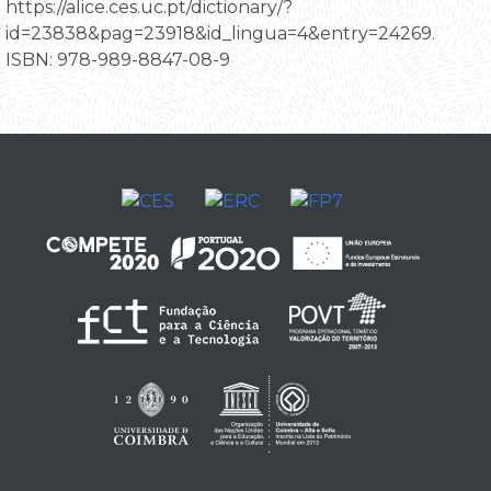
https://alice.ces.uc.pt/dictionary/?
id=23838&pag=23918&id_lingua=4&entry=24269.
ISBN: 978-989-8847-08-9