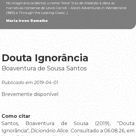
No imaginário ocidental, o nome “Alice” traz de imediato à ideia as
narrativas nonsense de Lewis Carroll – Alice’s Adventures in Wonderland
(1865) e Through the Looking Glass(...)
Maria Irene Ramalho
Douta Ignorância
Boaventura de Sousa Santos
Publicado em 2019-04-01
Brevemente disponível
Como citar
Santos, Boaventura de Sousa (2019), "Douta
Ignorância",
Dicionário Alice
. Consultado a 06.08.26, em