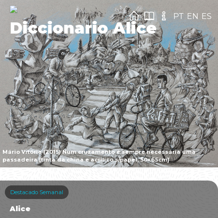
PT
EN
ES
Diccionario Alice
Mário Vitória (2015) Num cruzamento é sempre necessária uma
passadeira [tinta da china e acrílico s/papel, 50x65cm]
Destacado Semanal
Alice