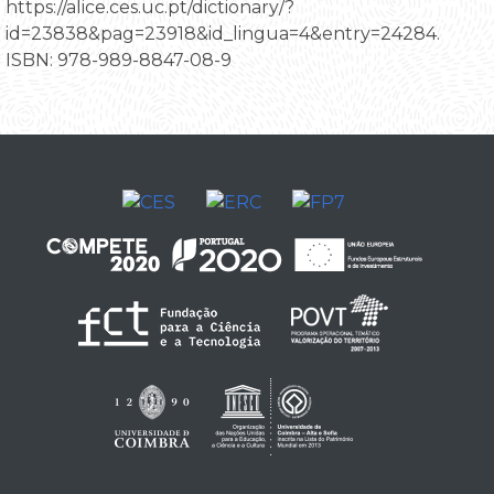
https://alice.ces.uc.pt/dictionary/?
id=23838&pag=23918&id_lingua=4&entry=24284.
ISBN: 978-989-8847-08-9