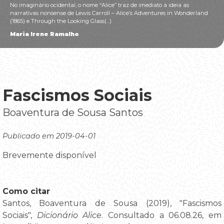
No imaginário ocidental, o nome “Alice” traz de imediato à ideia as
narrativas nonsense de Lewis Carroll – Alice’s Adventures in Wonderland
(1865) e Through the Looking Glass(...)
Maria Irene Ramalho
Fascismos Sociais
Boaventura de Sousa Santos
Publicado em 2019-04-01
Brevemente disponível
Como citar
Santos, Boaventura de Sousa (2019), "Fascismos
Sociais",
Dicionário Alice
. Consultado a 06.08.26, em