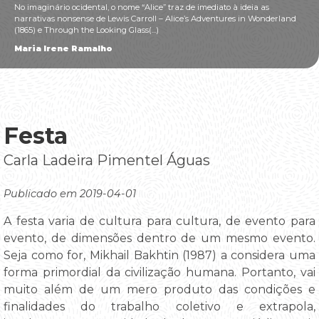
No imaginário ocidental, o nome “Alice” traz de imediato à ideia as
narrativas nonsense de Lewis Carroll – Alice’s Adventures in Wonderland
(1865) e Through the Looking Glass(...)
Maria Irene Ramalho
Festa
Carla Ladeira Pimentel Águas
Publicado em 2019-04-01
A festa varia de cultura para cultura, de evento para
evento, de dimensões dentro de um mesmo evento.
Seja como for, Mikhail Bakhtin (1987) a considera uma
forma primordial da civilização humana. Portanto, vai
muito além de um mero produto das condições e
finalidades do trabalho coletivo e extrapola,