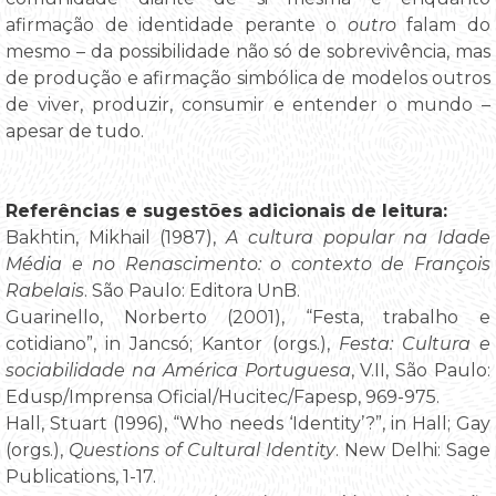
afirmação de identidade perante o
outro
falam do
mesmo – da possibilidade não só de sobrevivência, mas
de produção e afirmação simbólica de modelos outros
de viver, produzir, consumir e entender o mundo –
apesar de tudo.
Referências e sugestões adicionais de leitura:
Bakhtin, Mikhail (1987),
A cultura popular na Idade
Média e no Renascimento: o contexto de François
Rabelais
. São Paulo: Editora UnB.
Guarinello, Norberto (2001), “Festa, trabalho e
cotidiano”, in Jancsó; Kantor (orgs.),
Festa: Cultura e
sociabilidade na América Portuguesa
, V.II, São Paulo:
Edusp/Imprensa Oficial/Hucitec/Fapesp, 969-975.
Hall, Stuart (1996), “Who needs ‘Identity’?”, in Hall; Gay
(orgs.),
Questions of Cultural Identity
. New Delhi: Sage
Publications, 1-17.