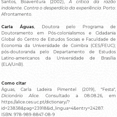
Santos, Boaventura (2002),
A crítica da razão
indolente. Contra o desperdício da experiência
. Porto:
Afrontamento.
Carla Águas
, Doutora pelo Programa de
Doutoramento em Pós-colonialismos e Cidadania
Global do Centro de Estudos Sociais e Faculdade de
Economia da Universidade de Coimbra (CES/FEUC);
pós-doutoranda pelo Departamento de Estudos
Latino-americanos da Universidade de Brasília
(ELA/UnB).
Como citar
Águas, Carla Ladeira Pimentel (2019), "Festa",
Dicionário Alice
. Consultado a 08.08.26, em
https://alice.ces.uc.pt/dictionary/?
id=23838&pag=23918&id_lingua=4&entry=24287.
ISBN: 978-989-8847-08-9