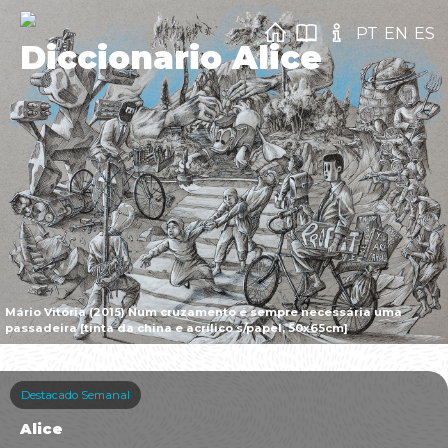
PT
EN
ES
Diccionario Alice
Mário Vitória (2015) Num cruzamento é sempre necessária uma
passadeira [tinta da china e acrílico s/papel, 50x65cm]
Destacado Semanal
Alice