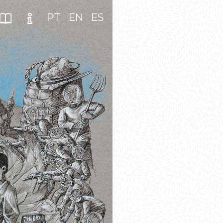
PT
EN
ES