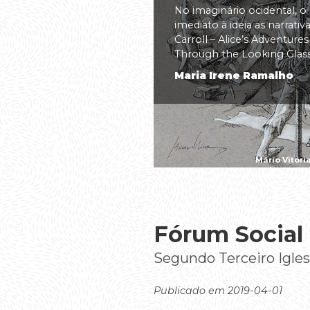
No imaginário ocidental, o
imediato à ideia as narrati
Carroll – Alice’s Adventure
Through the Looking Glass(.
Maria Irene Ramalho
Mário Vitóri
Fórum Social
Segundo Terceiro Igles
Publicado em 2019-04-01