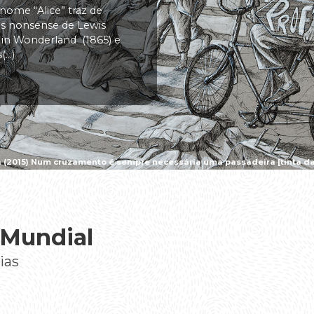
 nome “Alice” traz de
vas nonsense de Lewis
s in Wonderland (1865) e
..)
a (2015) Num cruzamento é sempre necessária uma passadeira [tinta da 
 Mundial
ias